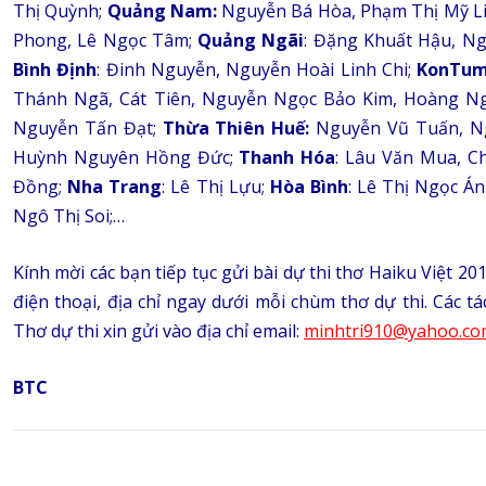
Thị Quỳnh;
Quảng Nam:
Nguyễn Bá Hòa, Phạm Thị Mỹ Li
Phong, Lê Ngọc Tâm;
Quảng Ngãi
: Đặng Khuất Hậu, N
Bình Định
: Đinh Nguyễn, Nguyễn Hoài Linh Chi;
KonTum
Thánh Ngã, Cát Tiên, Nguyễn Ngọc Bảo Kim, Hoàng N
Nguyễn Tấn Đạt;
Thừa Thiên Huế:
Nguyễn Vũ Tuấn, N
Huỳnh Nguyên Hồng Đức;
Thanh Hóa
: Lâu Văn Mua, C
Đồng;
Nha Trang
: Lê Thị Lựu;
Hòa Bình
: Lê Thị Ngọc Á
Ngô Thị Soi;…
Kính mời các bạn tiếp tục gửi bài dự thi thơ Haiku Việt 201
điện thoại, địa chỉ ngay dưới mỗi chùm thơ dự thi. Các t
Thơ dự thi xin gửi vào địa chỉ email:
minhtri910@yahoo.co
BTC