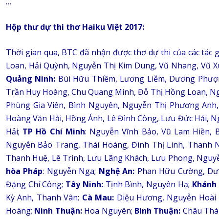
…
Hộp thư dự thi thơ Haiku Việt 2017:
Thời gian qua, BTC đã nhận được thơ dự thi của các tác g
Loan, Hải Quỳnh, Nguyễn Thị Kim Dung, Vũ Nhang, Vũ X
Quảng Ninh:
Bùi Hữu Thiềm, Lương Liễm, Dương Phượn
Trần Huy Hoàng, Chu Quang Minh, Đỗ Thị Hồng Loan, Ngu
Phùng Gia Viên, Bình Nguyên, Nguyễn Thị Phương Anh, 
Hoàng Văn Hải, Hồng Ánh, Lê Đình Công, Lưu Đức Hải, 
Hải;
TP Hồ Chí Minh
: Nguyễn Vĩnh Bảo, Vũ Lam Hiền, 
Nguyễn Bảo Trang, Thái Hoàng, Đinh Thị Linh, Thanh N
Thanh Huệ, Lê Trinh, Lưu Lãng Khách, Lưu Phong, Nguy
hòa Pháp
: Nguyễn Nga;
Nghệ An:
Phan Hữu Cường, Dư
Đặng Chí Công;
Tây Ninh:
Tịnh Bình, Nguyên Hạ;
Khánh 
Kỳ Anh, Thanh Vân;
Cà Mau:
Diệu Hương, Nguyễn Hoài
Hoàng;
Ninh Thuận:
Hoa Nguyên;
Bình Thuận:
Châu Thàn