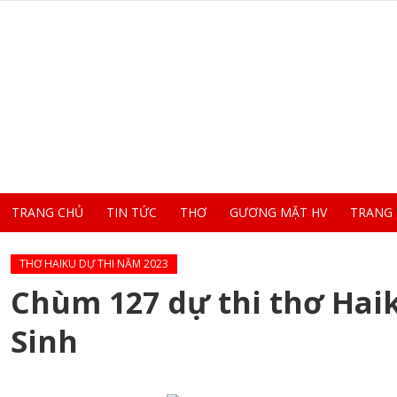
TRANG CHỦ
TIN TỨC
THƠ
GƯƠNG MẶT HV
TRANG
THƠ HAIKU DỰ THI NĂM 2023
Chùm 127 dự thi thơ Hai
Sinh