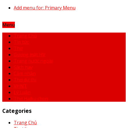
Add menu for: Primary Menu
Menu
Trang Chủ
Tin tức
Thơ
Gương mặt HV
Trang nước ngoài
Sách hay
Cảm nhận
Thơ dự thi
VHNT
Lý Luận
Thơ Haiku chọn
Categories
Trang Chủ