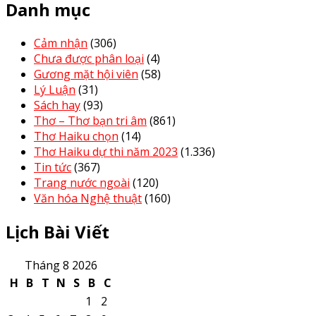
Danh mục
Cảm nhận
(306)
Chưa được phân loại
(4)
Gương mặt hội viên
(58)
Lý Luận
(31)
Sách hay
(93)
Thơ – Thơ bạn tri âm
(861)
Thơ Haiku chọn
(14)
Thơ Haiku dự thi năm 2023
(1.336)
Tin tức
(367)
Trang nước ngoài
(120)
Văn hóa Nghệ thuật
(160)
Lịch Bài Viết
Tháng 8 2026
H
B
T
N
S
B
C
1
2