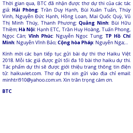
Thời gian qua, BTC đã nhận được thơ dự thi của các tác
giả:
Hải Phòng
: Trần Duy Hạnh, Bùi Xuân Tuấn, Thúy
Vinh, Nguyễn Đức Hạnh, Hồng Loan, Mai Quốc Quỳ, Vũ
Thị Minh Thúy, Thanh Phương;
Quảng Ninh
: Bùi Hữu
Thiềm;
Hà Nội
: Hạnh ETC, Trần Huy Hoàng, Tuấn Phong,
Ngọc Căn;
Vĩnh Phúc
: Nguyễn Ngọc Tung;
TP Hồ Chí
Minh
: Nguyễn Vĩnh Bảo;
Cộng hòa Pháp
: Nguyễn Nga;…
Kính mời các bạn tiếp tục gửi bài dự thi thơ Haiku Việt
2018. Mỗi tác giả được gửi tối đa 10 bài thơ haiku dự thi.
Tác phẩm dự thi sẽ được giới thiệu trang thông tin điện
tử: haikuviet.com. Thơ dự thi xin gửi vào địa chỉ email:
minhtri910@yahoo.com.vn. Xin trân trọng cám ơn.
BTC