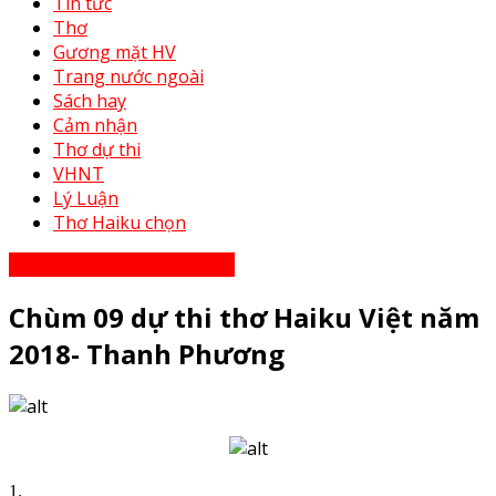
Tin tức
Thơ
Gương mặt HV
Trang nước ngoài
Sách hay
Cảm nhận
Thơ dự thi
VHNT
Lý Luận
Thơ Haiku chọn
Thơ Haiku dự thi năm 2023
Chùm 09 dự thi thơ Haiku Việt năm
2018- Thanh Phương
1.