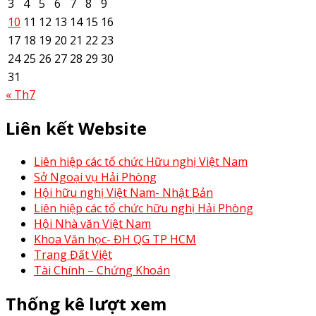
3
4
5
6
7
8
9
10
11
12
13
14
15
16
17
18
19
20
21
22
23
24
25
26
27
28
29
30
31
« Th7
Liên kết Website
Liên hiệp các tổ chức Hữu nghị Việt Nam
Sở Ngoại vụ Hải Phòng
Hội hữu nghị Việt Nam- Nhật Bản
Liên hiệp các tổ chức hữu nghị Hải Phòng
Hội Nhà văn Việt Nam
Khoa Văn học- ĐH QG TP HCM
Trang Đất Việt
Tài Chính – Chứng Khoán
Thống kê lượt xem