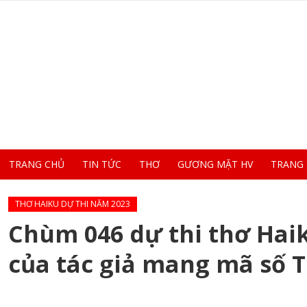
TRANG CHỦ
TIN TỨC
THƠ
GƯƠNG MẶT HV
TRANG
THƠ HAIKU DỰ THI NĂM 2023
Chùm 046 dự thi thơ Haik
của tác giả mang mã số 