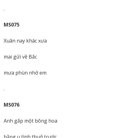
.
MS075
Xuân nay khác xưa
mai gửi về Bắc
mưa phùn nhớ em
.
MS076
Anh gấp một bông hoa
bằng u tình thuở trước