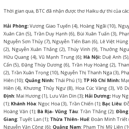
Thời gian qua, BTC đã nhận được thơ Haiku dự thi của các 
Hải Phòng:
Vương Giao Tuyến (4), Hoàng Ngãi (10), Nguy
Xuân Căn (5), Trần Duy Hạnh (6), Bùi Xuân Tuấn (3), Phạ
Nguyễn Sơn Thủy (7), Nguyễn Tiến Ban (6), Lê Việt Hùng
(2), Nguyễn Xuân Thắng (2), Thúy Vinh (9), Thưởng Ngu
Hữu Quang (4), Vũ Mạnh Trung (6);
Hà Nội:
Duệ Anh (5)
Cẩn (5), Đặng Thùy Dương (6), Trần Huy Hoàng (2), Than
(2), Trần Xuân Trọng (10), Nguyễn Thị Thanh Nga (3), Ph
Hiên (10);
Quảng Ninh:
Thái Phú (1);
TP Hồ Chí Minh:
Mạnh
Hiền (4), Khương Thủy Ngư (8), Hoa Cúc Vàng (3), Võ 
Định
: Mai Hương (1), Lưu Văn Din (3);
Hải Dương:
Huy Ngu
(1);
Khánh Hòa
: Ngọc Hoa (3), Trần Chiến (1);
Bạc Liêu
: Đ
Hoàng Văn (1);
Bà Rịa- Vũng Tàu
: Trần Thắng (2);
Đồng
Giang
: Tuyết Lan (1);
Thừa Thiên- Huế
: Đoàn Minh Triết 
Nguyễn Văn Công (6);
Quảng Nam
: Phạm Thị Mỹ Liên (1