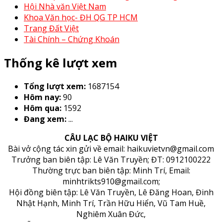
Hội Nhà văn Việt Nam
Khoa Văn học- ĐH QG TP HCM
Trang Đất Việt
Tài Chính – Chứng Khoán
Thống kê lượt xem
Tổng lượt xem:
1687154
Hôm nay:
90
Hôm qua:
1592
Đang xem:
...
CÂU LẠC BỘ HAIKU VIỆT
Bài vở cộng tác xin gửi về email: haikuvietvn@gmail.com
Trưởng ban biên tập: Lê Văn Truyền; ĐT: 0912100222
Thường trực ban biên tập: Minh Trí, Email:
minhtrikts910@gmail.com;
Hội đồng biên tập: Lê Văn Truyền, Lê Đăng Hoan, Đinh
Nhật Hạnh, Minh Trí, Trần Hữu Hiển, Vũ Tam Huề,
Nghiêm Xuân Đức,