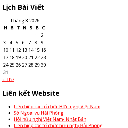
Lịch Bài Viết
Tháng 8 2026
H
B
T
N
S
B
C
1
2
3
4
5
6
7
8
9
10
11
12
13
14
15
16
17
18
19
20
21
22
23
24
25
26
27
28
29
30
31
« Th7
Liên kết Website
Liên hiệp các tổ chức Hữu nghị Việt Nam
Sở Ngoại vụ Hải Phòng
Hội hữu nghị Việt Nam- Nhật Bản
Liên hiệp các tổ chức hữu nghị Hải Phòng