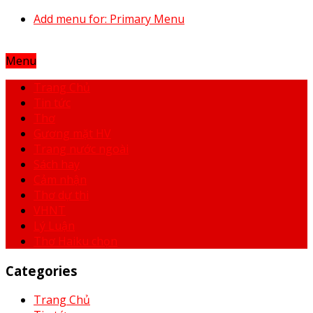
Add menu for: Primary Menu
Menu
Trang Chủ
Tin tức
Thơ
Gương mặt HV
Trang nước ngoài
Sách hay
Cảm nhận
Thơ dự thi
VHNT
Lý Luận
Thơ Haiku chọn
Categories
Trang Chủ