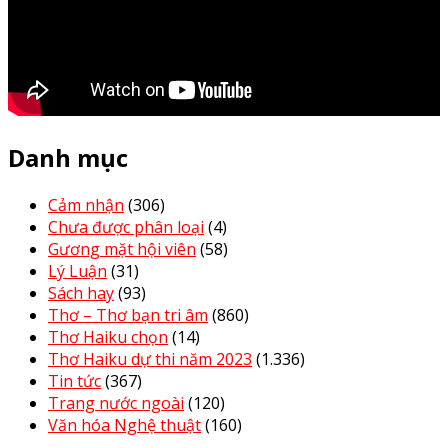
Danh mục
Cảm nhận
(306)
Chưa được phân loại
(4)
Gương mặt hội viên
(58)
Lý Luận
(31)
Sách hay
(93)
Thơ – Thơ bạn tri âm
(860)
Thơ Haiku chọn
(14)
Thơ Haiku dự thi năm 2023
(1.336)
Tin tức
(367)
Trang nước ngoài
(120)
Văn hóa Nghệ thuật
(160)