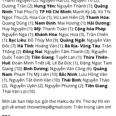
Thanh Nguyễn (2), Nguyễn Hải (2), Nguyễn Tố (2),
Dương Trần (2);
Hưng Yên:
Nguyễn Thành (1);
Quảng
Ninh:
Thái Phú (1);
TP Hồ Chí Minh:
Mạnh Kỳ (4), Vũ Thị
Ngọc Thu (2), Hoa Cúc (1), Vũ Lam Hiền (2);
Thanh Hóa:
Quang Dũng (1);
Nam Định
: Mai Hương (1);
Hải Dương:
Huy Nguyên (1);
Mỹ:
Thanh Toàn (1);
Cộng hòa Pháp
:
Nguyễn Nga (1);
Khánh Hòa
: Ngọc Hoa (3), Trần Chiến
(1);
Bạc Liêu
: Đỗ Thúy Mơ (9);
Quảng Ngãi
: Nguyễn Văn
Đốc (7);
Hà Tĩnh
: Hoàng Văn (1);
Bà Rịa- Vũng Tàu
: Trần
Thắng (2);
Đồng Nai
: Nguyễn Tâm Thanh (3), Nguyễn
Quốc Toàn (3);
Tiền Giang
: Tuyết Lan (1);
Thừa Thiên-
Huế
: Đoàn Minh Triết (4), Lê Bá Đức (1), Đặng Ngọc Tam
Giang (10);
Bình Dương:
Nguyễn Văn Công (6);
Quảng
Nam
: Phạm Thị Mỹ Liên (10);
Bắc Ninh
: Lưu Hồng Vân
(1), Nguyễn Tất Đình Vân (10);
Thái Bình
: Nguyễn Thảo
(2), Nguyễn Uyên (2), Nguyễn Phương (2);
Tiền Giang
:
Thái Văn Lợi (10)
Mời các bạn tiếp tục gửi thơ Haiku dự thi. Thơ dự thi xin
gửi về email: thoviettiep@gmail.com. Trân trọng cám ơn!