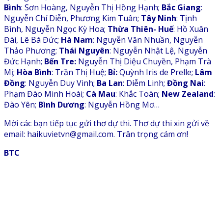
Bình
: Sơn Hoàng, Nguyễn Thị Hồng Hạnh;
Bắc Giang
:
Nguyễn Chí Diễn, Phương Kim Tuân;
Tây Ninh
: Tịnh
Bình, Nguyễn Ngọc Kỳ Hoa;
Thừa Thiên- Huế
: Hồ Xuân
Đài, Lê Bá Đức;
Hà Nam
: Nguyễn Văn Nhuần, Nguyễn
Thảo Phương;
Thái Nguyên
: Nguyễn Nhật Lệ, Nguyễn
Đức Hạnh;
Bến Tre:
Nguyễn Thị Diệu Chuyền, Phạm Trà
Mị;
Hòa Bình
: Trần Thị Huệ;
Bỉ:
Quỳnh Iris de Prelle;
Lâm
Đồng
: Nguyễn Duy Vinh;
Ba Lan
: Diễm Linh;
Đồng Nai
:
Phạm Đào Minh Hoài;
Cà Mau
: Khắc Toàn;
New Zealand
:
Đào Yên;
Bình Dương
: Nguyễn Hồng Mơ…
Mời các bạn tiếp tục gửi thơ dự thi. Thơ dự thi xin gửi về
email: haikuvietvn@gmail.com. Trân trọng cám ơn!
BTC