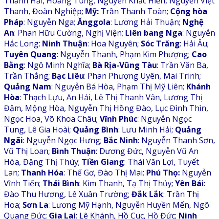
Thanh Hải, Hoàng Tùng, Nguyễn Khắc Hiền, Nguyễn Việt
Thanh, Đoàn Nghiệp;
Mỹ:
Trần Thanh Toàn;
Cộng hòa
Pháp
: Nguyễn Nga;
Ănggola
: Lương Hải Thuận;
Nghệ
An
: Phan Hữu Cường, Nghị Viện;
Liên bang Nga
: Nguyễn
Hắc Long;
Ninh Thuận
: Hoa Nguyên;
Sóc Trăng
: Hải Âu;
Tuyên Quang
: Nguyễn Thanh, Phạm Kim Phượng;
Cao
Bằng
: Ngô Minh Nghĩa;
Bà Rịa-Vũng Tàu
: Trần Văn Ba,
Trần Thắng;
Bạc Liêu
: Phan Phượng Uyên, Mai Trinh;
Quảng Nam
: Nguyễn Bá Hòa, Phạm Thị Mỹ Liên;
Khánh
Hòa
: Thạch Lựu, An Hải, Lê Thị Thanh Vân, Lương Thị
Đậm, Mộng Hòa, Nguyễn Thị Hồng Đào, Lục Đình Thìn,
Ngọc Hoa, Võ Khoa Châu;
Vĩnh Phúc
: Nguyễn Ngọc
Tung, Lê Gia Hoài;
Quảng Bình
: Lưu Minh Hải;
Quảng
Ngãi
: Nguyễn Ngọc Hưng;
Bắc Ninh
: Nguyễn Thanh Sơn,
Vũ Thị Loan;
Bình Thuận
: Dương Đức, Nguyễn Vũ An
Hòa, Đặng Thị Thúy;
Tiền Giang
: Thái Văn Lợi, Tuyết
Lan;
Thanh Hóa
: Thế Gơ, Đào Thị Mai;
Phú Thọ:
Nguyễn
Vĩnh Tiến;
Thái Bình
: Kim Thanh, Tạ Thị Thủy;
Yên Bái
:
Đào Thu Hương, Lê Xuân Trường;
Đắk Lắk
: Trần Thị
Hoa;
Sơn La
: Lương Mỹ Hạnh, Nguyễn Huyền Mến, Ngô
Quang Đức;
Gia Lai
: Lê Khánh, Hồ Cuc, Hồ Đức;
Ninh