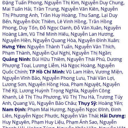
Đặng Tuấn Phong, Nguyễn Thị Kim, Nguyễn Duy Chung,
Mai Tuấn Hải, Trần Trung, Nguyễn Văn Kiên, Nguyễn
Thị Phương Anh, Trần Huy Hoàng, Thu Sang, Lại Duy
Bến, Nguyễn Đức Thiêm, Lê Vinh Hồng, Trần Hồng
Phong, Duy Tốn, Đỗ Ngọc Oanh, Đỗ Văn Xuân, Nguyễn
Hoàng Lâm, Vũ Thế Minh Hiếu, Nguyễn Lan Hương,
Nguyễn Hiền, Nguyễn Quang Hòa, Nguyễn Đình Xuân;
Hưng Yên:
Nguyễn Thành Tuấn, Nguyễn Văn Thích,
Phạm Thành, Nguyễn Quí Nghi, Nguyễn Thị Ngần;
Quảng Ninh:
Bùi Hữu Thiềm, Nguyễn Thái Phú, Dương
Phượng Toại, Lương Liễm, Hà Ngọc Hoàng, Nguyễn
Quốc Chính;
TP Hồ Chí Minh:
Vũ Lam Hiền, Vương Miện,
Nguyễn Vĩnh Bảo, Nguyễn Phong Lưu, Thái Văn Lợi,
Lương Sơn, Nguyễn Hồng Hoa, Phạm Nguyệt, Nguyễn
Thế Kỹ, Lương Huỳnh Trọng Nghĩa, Nguyễn Công
Khanh, Lê Thị Thu Phương, Vũ Thị Thu Hà, Trương Túy
Anh, Quang Vũ, Nguyễn Bảo Châu;
Thụy Sỹ:
Hoàng Yến;
Nam Định:
Phạm Mai Hương, Nguyễn Ngọc Đĩnh, Đinh
Liên, Nguyễn Ngọc Phước, Nguyễn Văn Thái;
Hải Dương:
Huy Nguyên, Phạm Huy Liệu, Phạm Ánh Sao, Nguyễn