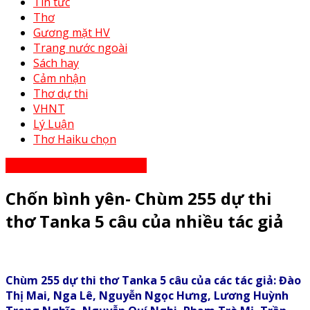
Tin tức
Thơ
Gương mặt HV
Trang nước ngoài
Sách hay
Cảm nhận
Thơ dự thi
VHNT
Lý Luận
Thơ Haiku chọn
Thơ Haiku dự thi năm 2023
Chốn bình yên- Chùm 255 dự thi
thơ Tanka 5 câu của nhiều tác giả
Chùm 255 dự thi thơ Tanka 5 câu của các tác giả: Đào
Thị Mai, Nga Lê, Nguyễn Ngọc Hưng, Lương Huỳnh