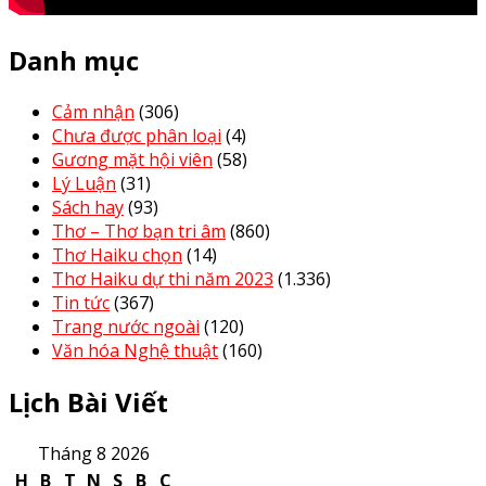
Danh mục
Cảm nhận
(306)
Chưa được phân loại
(4)
Gương mặt hội viên
(58)
Lý Luận
(31)
Sách hay
(93)
Thơ – Thơ bạn tri âm
(860)
Thơ Haiku chọn
(14)
Thơ Haiku dự thi năm 2023
(1.336)
Tin tức
(367)
Trang nước ngoài
(120)
Văn hóa Nghệ thuật
(160)
Lịch Bài Viết
Tháng 8 2026
H
B
T
N
S
B
C