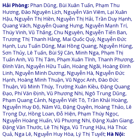
Hải Phòng:
Phan Dũng, Bùi Xuân Tuấn, Phạm Thu
Hương, Đào Nguyên Lịch, Nguyễn Văn Viêm, Lại Xuân
Hậu, Nguyễn Thị Hiền, Nguyễn Thị Hải, Trần Duy Hạnh,
Quang Vách, Nguyễn Quang Hưng, Nguyễn Mạnh Trí,
Thúy Vinh, Vũ Thắng, Chu Nguyên, Nguyễn Tiến Ban,
Trương Thị Thanh Hằng, Mai Quốc Quỳ, Nguyễn Đức
Hạnh, Lưu Tuấn Dũng, Mai Hồng Quang, Nguyễn Hùng,
Sơn Thủy, Lê Tuấn, Bùi Sỹ Căn, Minh Nga, Phạm Thị
Tuấn Anh, Vũ Thị Tâm, Phạm Xuân Tĩnh, Thanh Phương,
Đình Văn, Nguyễn Hữu Tuấn, Hoàng Ngãi, Hoàng Đình
Linh, Nguyễn Minh Dương, Nguyễn Hà, Nguyễn Đức
Hạnh, Hoàng Minh Thuận, Vũ Ngọc Anh, Đào Đức
Thuận, Vũ Minh Thúy, Trường Xuân Kiều, Đặng Quang
Đạo, Phí Văn Định, Vũ Phương Nhi, Ngô Trung Dũng,
Phạm Quang Cảnh, Nguyễn Viết Tô, Trần Khải Hoàng,
Nguyễn Huy Độ, Năm Vũ, Đặng Quyền, Hoàng Thảo, Lê
Trọng Dự, Hồng Loan, Đỗ Hiện, Phạm Thúy Ngọc,
Nguyễn Hoàng Huấn, Vũ Phương Nhi, Đặng Xuân Giang,
Đặng Văn Thước, Lê Thị Nga, Vũ Trung Hậu, Hà Thúc
Quả, Nga Lê, Nguyễn Huy Hòa, Lý Thị Tuyết;
Hà Nội: