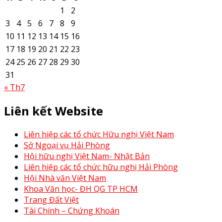
1
2
3
4
5
6
7
8
9
10
11
12
13
14
15
16
17
18
19
20
21
22
23
24
25
26
27
28
29
30
31
« Th7
Liên kết Website
Liên hiệp các tổ chức Hữu nghị Việt Nam
Sở Ngoại vụ Hải Phòng
Hội hữu nghị Việt Nam- Nhật Bản
Liên hiệp các tổ chức hữu nghị Hải Phòng
Hội Nhà văn Việt Nam
Khoa Văn học- ĐH QG TP HCM
Trang Đất Việt
Tài Chính – Chứng Khoán