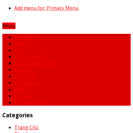
Add menu for: Primary Menu
Menu
Trang Chủ
Tin tức
Thơ
Gương mặt HV
Trang nước ngoài
Sách hay
Cảm nhận
Thơ dự thi
VHNT
Lý Luận
Thơ Haiku chọn
Categories
Trang Chủ