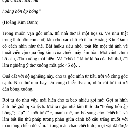
đậu chếch hiên nhà
hoàng hôn ập bóng”
(Hoàng Kim Oanh)
Trong muôn vạn góc nhìn, thì nhà thơ là một họa sĩ. Vẽ như thật
trong linh hồn con chữ, làm cho xác chữ có thần. Hoàng Kim Oanh
có cách nhìn như thế. Bài haiku siêu nhỏ, toát lên một thi ảnh về
thuật viễn cận qua ống kính của chiếc máy tâm hồn. Một cánh chim
bồ câu, đậu xuống mái hiên. Và “chếch” là từ khóa của bài thơ, đã
làm nghiêng ý thơ xuống một góc 45 độ…
Quả đất với độ nghiêng này, cho ta góc nhìn từ bầu trời vô cùng góc
cạnh. Nhà thơ như bay lên cùng chiếc flycam, nhìn cái tứ thơ rơi
dần bóng xuống.
Rơi tự do như vậy, mái hiên cho ta bao nhiêu gợi mở. Gợi ra hình
ảnh thế giới bị xô lệch. Mở ra ngôi nhà tâm thức đã “hoàng hôn ập
bóng”; “ập” là một từ đắc, mạnh mẽ, nó bổ sung cho “chếch”, và
làm bật lên thủ pháp tương phản giữa cánh bồ câu trắng muốt với
màu ráng chiều đỏ sẫm. Trong màu chao chếch đó, mọi vật đã được