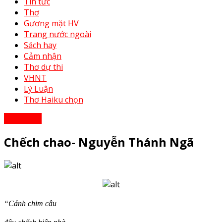
Tin tức
Thơ
Gương mặt HV
Trang nước ngoài
Sách hay
Cảm nhận
Thơ dự thi
VHNT
Lý Luận
Thơ Haiku chọn
Cảm nhận
Chếch chao- Nguyễn Thánh Ngã
“Cánh chim câu