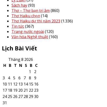
Lý Luận
(31)
Sách hay
(93)
Thơ – Thơ bạn tri âm
(860)
Thơ Haiku chọn
(14)
Thơ Haiku dự thi năm 2023
(1.336)
Tin tức
(367)
Trang nước ngoài
(120)
Văn hóa Nghệ thuật
(160)
Lịch Bài Viết
Tháng 8 2026
H
B
T
N
S
B
C
1
2
3
4
5
6
7
8
9
10
11
12
13
14
15
16
17
18
19
20
21
22
23
24
25
26
27
28
29
30
31