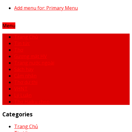
Add menu for: Primary Menu
Menu
Trang Chủ
Tin tức
Thơ
Gương mặt HV
Trang nước ngoài
Sách hay
Cảm nhận
Thơ dự thi
VHNT
Lý Luận
Thơ Haiku chọn
Categories
Trang Chủ