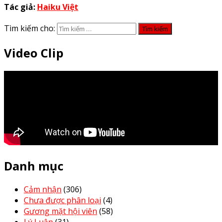
Tác giả:
Haiku Việt
Tìm kiếm cho:
Video Clip
Danh mục
Cảm nhận
(306)
Chưa được phân loại
(4)
Gương mặt hội viên
(58)