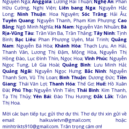
Nguyễn Nga;
Ănggola
: Lương Hải Thuận;
Nghệ An
: Phan
Hữu Cường, Nghị Viện;
Liên bang Nga
: Nguyễn Hắc
Long;
Ninh Thuận
: Hoa Nguyên;
Sóc Trăng
: Hải Âu;
Tuyên Quang
: Nguyễn Thanh, Phạm Kim Phượng;
Cao
Bằng
: Ngô Minh Nghĩa;
Hà Nam
: Nguyễn Văn Nhuần;
Bà
Rịa-Vũng Tàu
: Trần Văn Ba, Trần Thắng;
Tây Ninh
: Tịnh
Bình;
Bạc Liêu
: Phan Phượng Uyên, Mai Trinh;
Quảng
Nam
: Nguyễn Bá Hòa;
Khánh Hòa
: Thạch Lựu, An Hải,
Thanh Vân, Lương Thị Đậm, Mộng Hòa, Nguyễn Thị
Hồng Đào, Lục Đình Thìn, Ngọc Hoa;
Vĩnh Phúc
: Nguyễn
Ngọc Tung, Lê Gia Hoài;
Quảng Bình
: Lưu Minh Hải;
Quảng Ngãi
: Nguyễn Ngọc Hưng;
Bắc Ninh
: Nguyễn
Thanh Sơn, Vũ Thị Loan;
Bình Thuận
: Dương Đức;
Tiền
Giang
: Thái Văn Lợi;
Thanh Hóa
: Thế Gơ;
Huế:
Hồ Xuân
Đài;
Phú Thọ:
Nguyễn Vĩnh Tiến;
Thái Bình
: Kim Thanh,
Tạ Thị Thủy;
Yên Bái
: Đào Thu Hương;
Đắk Lắk
: Trần
Thị Hoa.
Mời các bạn tiếp tục gửi thơ dự thi. Thơ dự thi xin gửi về
email: haikuvietvn@gmail.com; hoặc:
minhtrikts910@gmail.com. Trân trọng cám ơn!