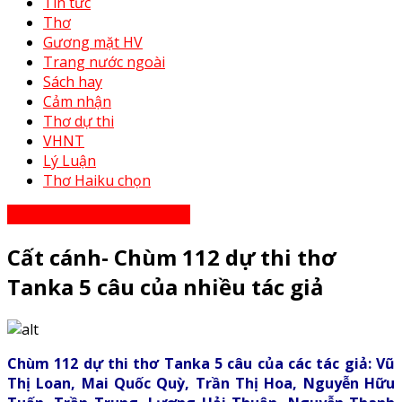
Tin tức
Thơ
Gương mặt HV
Trang nước ngoài
Sách hay
Cảm nhận
Thơ dự thi
VHNT
Lý Luận
Thơ Haiku chọn
Thơ Haiku dự thi năm 2023
Cất cánh- Chùm 112 dự thi thơ
Tanka 5 câu của nhiều tác giả
Chùm 112 dự thi thơ Tanka 5 câu của các tác giả: Vũ
Thị Loan, Mai Quốc Quỳ, Trần Thị Hoa, Nguyễn Hữu