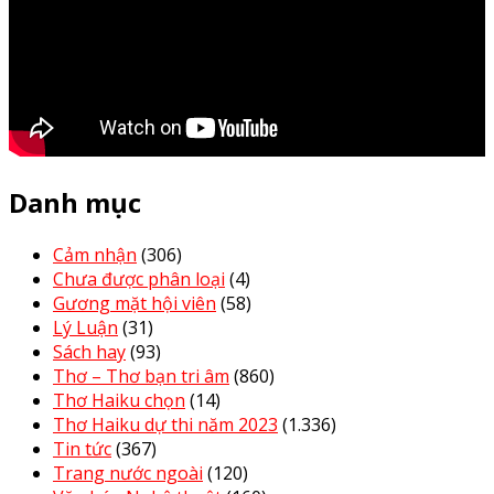
Danh mục
Cảm nhận
(306)
Chưa được phân loại
(4)
Gương mặt hội viên
(58)
Lý Luận
(31)
Sách hay
(93)
Thơ – Thơ bạn tri âm
(860)
Thơ Haiku chọn
(14)
Thơ Haiku dự thi năm 2023
(1.336)
Tin tức
(367)
Trang nước ngoài
(120)