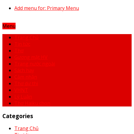
Add menu for: Primary Menu
Menu
Trang Chủ
Tin tức
Thơ
Gương mặt HV
Trang nước ngoài
Sách hay
Cảm nhận
Thơ dự thi
VHNT
Lý Luận
Thơ Haiku chọn
Categories
Trang Chủ