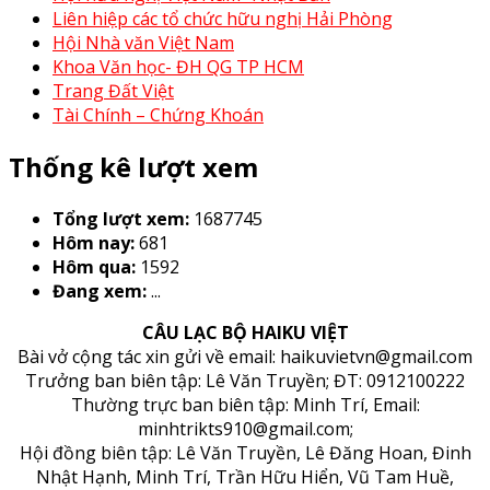
Liên hiệp các tổ chức hữu nghị Hải Phòng
Hội Nhà văn Việt Nam
Khoa Văn học- ĐH QG TP HCM
Trang Đất Việt
Tài Chính – Chứng Khoán
Thống kê lượt xem
Tổng lượt xem:
1687745
Hôm nay:
681
Hôm qua:
1592
Đang xem:
...
CÂU LẠC BỘ HAIKU VIỆT
Bài vở cộng tác xin gửi về email: haikuvietvn@gmail.com
Trưởng ban biên tập: Lê Văn Truyền; ĐT: 0912100222
Thường trực ban biên tập: Minh Trí, Email:
minhtrikts910@gmail.com;
Hội đồng biên tập: Lê Văn Truyền, Lê Đăng Hoan, Đinh
Nhật Hạnh, Minh Trí, Trần Hữu Hiển, Vũ Tam Huề,