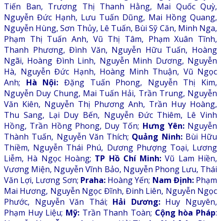
Tiến Ban, Trương Thị Thanh Hằng, Mai Quốc Quỳ,
Nguyễn Đức Hạnh, Lưu Tuấn Dũng, Mai Hồng Quang,
Nguyễn Hùng, Sơn Thủy, Lê Tuấn, Bùi Sỹ Căn, Minh Nga,
Phạm Thị Tuấn Anh, Vũ Thị Tâm, Phạm Xuân Tĩnh,
Thanh Phương, Đình Văn, Nguyễn Hữu Tuấn, Hoàng
Ngãi, Hoàng Đình Linh, Nguyễn Minh Dương, Nguyễn
Hà, Nguyễn Đức Hạnh, Hoàng Minh Thuận, Vũ Ngọc
Anh;
Hà Nội:
Đặng Tuấn Phong, Nguyễn Thị Kim,
Nguyễn Duy Chung, Mai Tuấn Hải, Trần Trung, Nguyễn
Văn Kiên, Nguyễn Thị Phương Anh, Trần Huy Hoàng,
Thu Sang, Lại Duy Bến, Nguyễn Đức Thiêm, Lê Vinh
Hồng, Trần Hồng Phong, Duy Tốn;
Hưng Yên:
Nguyễn
Thành Tuấn, Nguyễn Văn Thích;
Quảng Ninh:
Bùi Hữu
Thiềm, Nguyễn Thái Phú, Dương Phượng Toại, Lương
Liễm, Hà Ngọc Hoàng;
TP Hồ Chí Minh:
Vũ Lam Hiền,
Vương Miện, Nguyễn Vĩnh Bảo, Nguyễn Phong Lưu, Thái
Văn Lợi, Lương Sơn;
Praha:
Hoàng Yến;
Nam Định:
Phạm
Mai Hương, Nguyễn Ngọc Đĩnh, Đinh Liên, Nguyễn Ngọc
Phước, Nguyễn Văn Thái;
Hải Dương:
Huy Nguyên,
Phạm Huy Liệu;
Mỹ:
Trần Thanh Toàn;
Cộng hòa Pháp
: