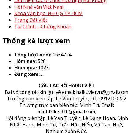
Liên hiệp các tổ chức hữu nghị Hải Phòng
Hội Nhà văn Việt Nam
Khoa Văn học- ĐH QG TP HCM
Trang Đất Việt
Tài Chính – Chứng Khoán
Thống kê lượt xem
Tổng lượt xem:
1684724
Hôm nay:
528
Hôm qua:
1023
Đang xem:
...
CÂU LẠC BỘ HAIKU VIỆT
Bài vở cộng tác xin gửi về email: haikuvietvn@gmail.com
Trưởng ban biên tập: Lê Văn Truyền; ĐT: 0912100222
Thường trực ban biên tập: Minh Trí, Email:
minhtrikts910@gmail.com;
Hội đồng biên tập: Lê Văn Truyền, Lê Đăng Hoan, Đinh
Nhật Hạnh, Minh Trí, Trần Hữu Hiển, Vũ Tam Huề,
Nghiêm Xuân Đức,