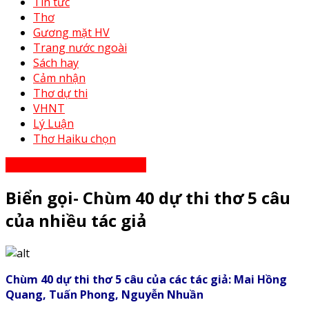
Tin tức
Thơ
Gương mặt HV
Trang nước ngoài
Sách hay
Cảm nhận
Thơ dự thi
VHNT
Lý Luận
Thơ Haiku chọn
Thơ Haiku dự thi năm 2023
Biển gọi- Chùm 40 dự thi thơ 5 câu
của nhiều tác giả
Chùm 40 dự thi thơ 5 câu của các tác giả: Mai Hồng
Quang, Tuấn Phong, Nguyễn Nhuần