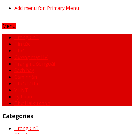
Add menu for: Primary Menu
Menu
Trang Chủ
Tin tức
Thơ
Gương mặt HV
Trang nước ngoài
Sách hay
Cảm nhận
Thơ dự thi
VHNT
Lý Luận
Thơ Haiku chọn
Categories
Trang Chủ