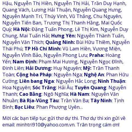
Hậu, Nguyễn Thị Hiền, Nguyễn Thị Hải, Trần Duy Hạnh,
Quang Vách, Lương Hải Thuận, Nguyễn Quang Hưng,
Nguyễn Mạnh Trí, Thúy Vinh, Vũ Thắng, Chu Nguyên,
Nguyễn Tiến Ban, Trương Thị Thanh Hằng, Mai Quốc
Quỳ;
Hà Nội:
Đặng Tuấn Phong, Lê Thị Kim, Nguyễn Duy
Chung, Mai Tuấn Hải;
Hưng Yên:
Nguyễn Thành Tuấn,
Nguyễn Văn Thích;
Quảng Ninh:
Bùi Hữu Thiềm, Nguyễn
Thái Phú;
TP Hồ Chí Minh:
Vũ Lam Hiền, Vương Miện,
Nguyễn Vĩnh Bảo, Nguyễn Phong Lưu;
Praha:
Hoàng
Yến;
Nam Định:
Phạm Mai Hương, Nguyễn Ngọc Đĩnh,
Đinh Liên;
Hải Dương:
Huy Nguyên;
Mỹ:
Trần Thanh
Toàn;
Cộng hòa Pháp
: Nguyễn Nga;
Nghệ An
: Phan Hữu
Cường;
Liên bang Nga
: Nguyễn Hắc Long;
Ninh Thuận
:
Hoa Nguyên;
Sóc Trăng
: Hải Âu;
Tuyên Quang
: Nguyễn
Thanh;
Cao Bằng
: Ngô Nghĩa;
Hà Nam
: Nguyễn Văn
Nhuần;
Bà Rịa-Vũng Tàu
: Trần Văn Ba;
Tây Ninh
: Tịnh
Bình;
Bạc Liêu
: Phan Phượng Uyên…
Mời các bạn tiếp tục gửi thơ dự thi. Thơ dự thi xin gửi về
email: minhtri910@yahoo.com.vn. Trân trọng cám ơn!