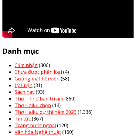
Danh mục
Cảm nhận
(306)
Chưa được phân loại
(4)
Gương mặt hội viên
(58)
Lý Luận
(31)
Sách hay
(93)
Thơ – Thơ bạn tri âm
(860)
Thơ Haiku chọn
(14)
Thơ Haiku dự thi năm 2023
(1.336)
Tin tức
(367)
Trang nước ngoài
(120)
Văn hóa Nghệ thuật
(160)