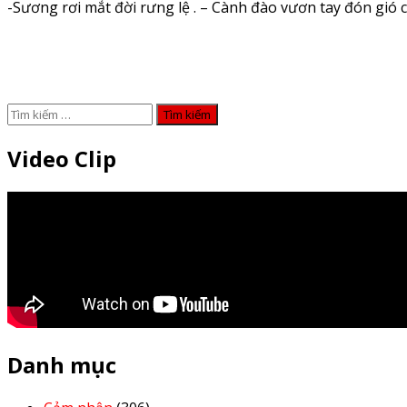
-Sương rơi mắt đời rưng lệ . – Cành đào vươn tay đón gió cườ
Tìm
kiếm
cho:
Video Clip
Danh mục