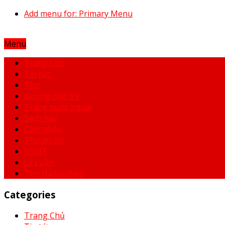
Add menu for: Primary Menu
Menu
Trang Chủ
Tin tức
Thơ
Gương mặt HV
Trang nước ngoài
Sách hay
Cảm nhận
Thơ dự thi
VHNT
Lý Luận
Thơ Haiku chọn
Categories
Trang Chủ