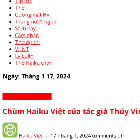
Tin tức
Thơ
Gương mặt HV
Trang nước ngoài
Sách hay
Cảm nhận
Thơ dự thi
VHNT
Lý Luận
Thơ Haiku chọn
Ngày:
Tháng 1 17, 2024
Thơ - Thơ bạn tri âm
Chùm Haiku Việt của tác giả Thúy V
Haiku Việt
—
17 Tháng 1, 2024
comments off