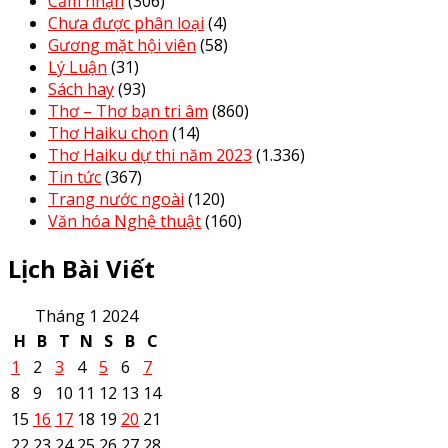
Cảm nhận
(306)
Chưa được phân loại
(4)
Gương mặt hội viên
(58)
Lý Luận
(31)
Sách hay
(93)
Thơ – Thơ bạn tri âm
(860)
Thơ Haiku chọn
(14)
Thơ Haiku dự thi năm 2023
(1.336)
Tin tức
(367)
Trang nước ngoài
(120)
Văn hóa Nghệ thuật
(160)
Lịch Bài Viết
Tháng 1 2024
H
B
T
N
S
B
C
1
2
3
4
5
6
7
8
9
10
11
12
13
14
15
16
17
18
19
20
21
22
23
24
25
26
27
28