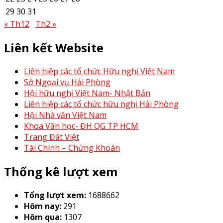
29
30
31
« Th12
Th2 »
Liên kết Website
Liên hiệp các tổ chức Hữu nghị Việt Nam
Sở Ngoại vụ Hải Phòng
Hội hữu nghị Việt Nam- Nhật Bản
Liên hiệp các tổ chức hữu nghị Hải Phòng
Hội Nhà văn Việt Nam
Khoa Văn học- ĐH QG TP HCM
Trang Đất Việt
Tài Chính – Chứng Khoán
Thống kê lượt xem
Tổng lượt xem:
1688662
Hôm nay:
291
Hôm qua:
1307