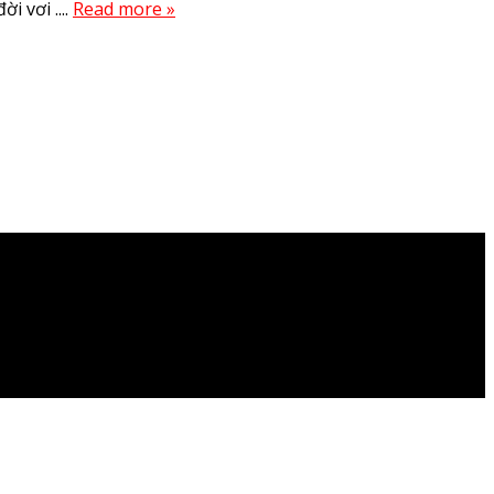
i vơi ....
Read more »