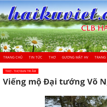
TRANG CHỦ
TIN TỨC
THƠ
GƯƠNG MẶT HV
TRANG
THƠ - THƠ BẠN TRI ÂM
Viếng mộ Đại tướng Võ 