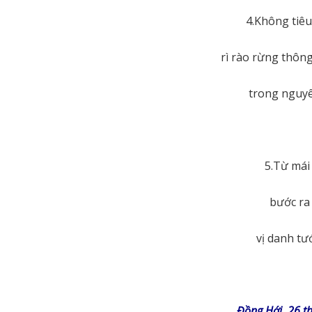
4.Không tiêu
rì rào rừng thôn
trong nguyê
5.Từ mái
bước ra
vị danh tư
Đồng Hới, 26 