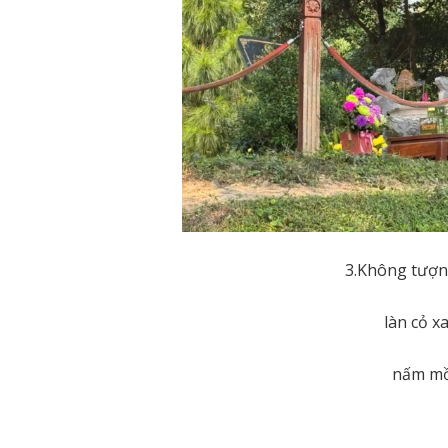
3.Không tượn
làn cỏ x
nấm mồ