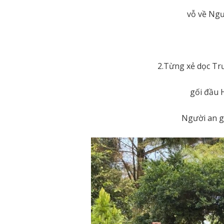
vỗ về Ngư
2.Từng xẻ dọc Tr
gối đầu 
Người an g