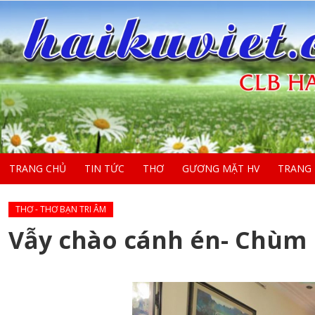
TRANG CHỦ
TIN TỨC
THƠ
GƯƠNG MẶT HV
TRANG
THƠ - THƠ BẠN TRI ÂM
Vẫy chào cánh én- Chùm