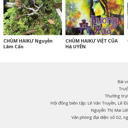
CHÙM HAIKƯ Nguyễn
CHÙM HAIKƯ VIỆT CỦA
Lâm Cẩn
HẠ UYỂN
Bài v
Trưở
Thường trực
Hội đồng biên tập: Lê Văn Truyền, Lê 
Nguyễn Thị Mai Li
Văn phòng đại diện: số 02, 