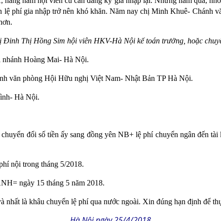
hàng năm hội viên cũ cần đăng ký gia nhập lại. Những năm qua, nhờ 
tiền lệ phí gia nhập trở nên khó khăn. Năm nay chị Minh Khuê- Chán
hơn.
chị Đinh Thị Hồng Sim hội viên HKV-Hà Nội kế toán trưởng, hoặc chuyển
hánh Hoàng Mai- Hà Nội.
hánh văn phòng Hội Hữu nghị Việt Nam- Nhật Bản TP Hà Nội.
ình- Hà Nội.
í chuyển đổi số tiền ấy sang đồng yên NB+ lệ phí chuyển ngân đến t
 phí nội trong tháng 5/2018.
 ngày 15 tháng 5 năm 2018.
nhất là khâu chuyển lệ phí qua nước ngoài. Xin đúng hạn định để thực
Hà Nội ngày 25/4/2018