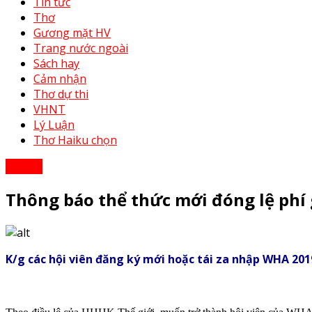
Tin tức
Thơ
Gương mặt HV
Trang nước ngoài
Sách hay
Cảm nhận
Thơ dự thi
VHNT
Lý Luận
Thơ Haiku chọn
Tin tức
Thông báo thể thức mới đóng lệ phí
K/g các hội viên đăng ký mới hoặc tái za nhập WHA 201