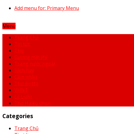
Add menu for: Primary Menu
Menu
Trang Chủ
Tin tức
Thơ
Gương mặt HV
Trang nước ngoài
Sách hay
Cảm nhận
Thơ dự thi
VHNT
Lý Luận
Thơ Haiku chọn
Categories
Trang Chủ