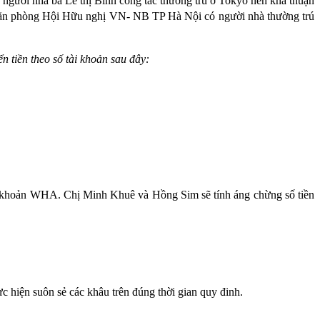
người nhà bà Lê thị Bình công tác thường trú ở Tokyo nên khá thuận
h văn phòng Hội Hữu nghị VN- NB TP Hà Nội có người nhà thường trú
 tiền theo số tài khoản sau đây:
ài khoản WHA. Chị Minh Khuê và Hồng Sim sẽ tính áng chừng số tiền
 hiện suôn sẻ các khâu trên đúng thời gian quy đinh.