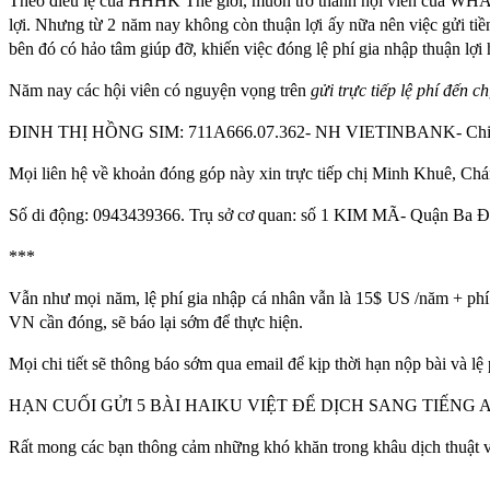
Theo điều lệ của HHHK Thế giới, muốn trở thành hội viên của WHA, 
lợi. Nhưng từ 2 năm nay không còn thuận lợi ấy nữa nên việc gửi 
bên đó có hảo tâm giúp đỡ, khiến việc đóng lệ phí gia nhập thuận lợi 
Năm nay các hội viên có nguyện vọng trên
gửi trực tiếp lệ phí đến 
ĐINH THỊ HỒNG SIM: 711A666.07.362- NH VIETINBANK- Chi n
Mọi liên hệ về khoản đóng góp này xin trực tiếp chị Minh Khuê, C
Số di động: 0943439366. Trụ sở cơ quan: số 1 KIM MÃ- Quận Ba Đ
***
Vẫn như mọi năm, lệ phí gia nhập cá nhân vẫn là 15$ US /năm + ph
VN cần đóng, sẽ báo lại sớm để thực hiện.
Mọi chi tiết sẽ thông báo sớm qua email để kịp thời hạn nộp bài và lệ
HẠN CUỐI GỬI 5 BÀI HAIKU VIỆT ĐỂ DỊCH SANG TIẾNG ANH=
Rất mong các bạn thông cảm những khó khăn trong khâu dịch thuật và 