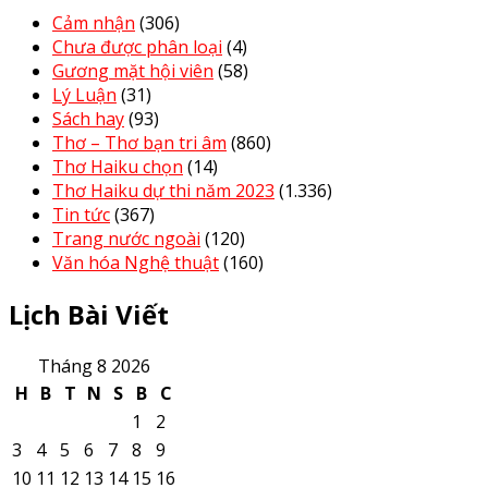
Cảm nhận
(306)
Chưa được phân loại
(4)
Gương mặt hội viên
(58)
Lý Luận
(31)
Sách hay
(93)
Thơ – Thơ bạn tri âm
(860)
Thơ Haiku chọn
(14)
Thơ Haiku dự thi năm 2023
(1.336)
Tin tức
(367)
Trang nước ngoài
(120)
Văn hóa Nghệ thuật
(160)
Lịch Bài Viết
Tháng 8 2026
H
B
T
N
S
B
C
1
2
3
4
5
6
7
8
9
10
11
12
13
14
15
16