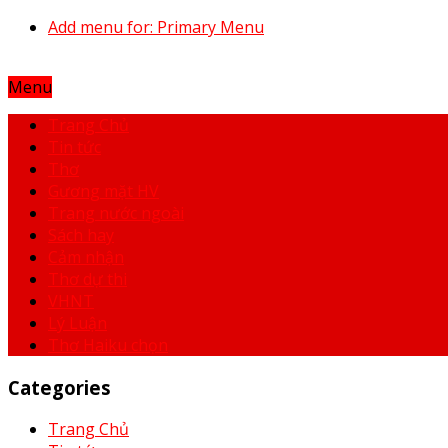
Add menu for: Primary Menu
Menu
Trang Chủ
Tin tức
Thơ
Gương mặt HV
Trang nước ngoài
Sách hay
Cảm nhận
Thơ dự thi
VHNT
Lý Luận
Thơ Haiku chọn
Categories
Trang Chủ