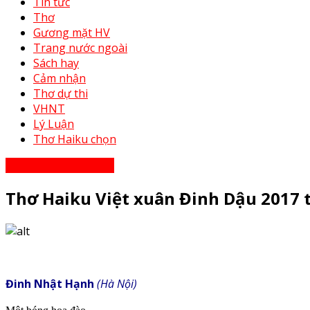
Tin tức
Thơ
Gương mặt HV
Trang nước ngoài
Sách hay
Cảm nhận
Thơ dự thi
VHNT
Lý Luận
Thơ Haiku chọn
Thơ - Thơ bạn tri âm
Thơ Haiku Việt xuân Đinh Dậu 2017 
Đinh Nhật Hạnh
(Hà Nội)