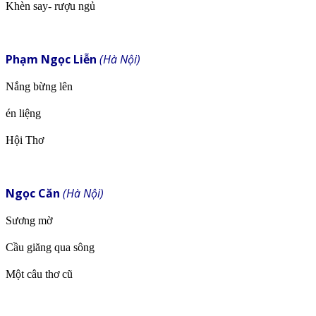
Khèn say- rượu ngủ
Phạm Ngọc Liễn
(Hà Nội)
Nắng bừng lên
én liệng
Hội Thơ
Ngọc Căn
(Hà Nội)
Sương mờ
Cầu giăng qua sông
Một câu thơ cũ