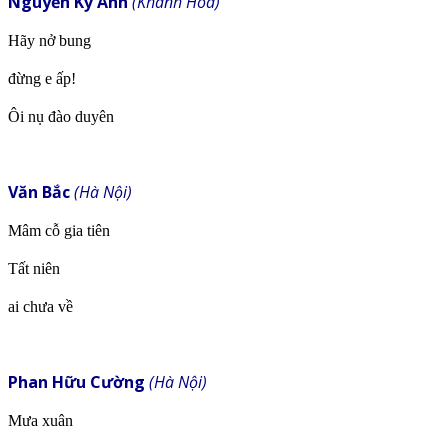
Nguyễn Kỳ Anh
(Khánh Hòa)
Hãy nở bung
đừng e ấp!
Ôi nụ đào duyên
Văn Bắc
(Hà Nội)
Mâm cỗ gia tiên
Tất niên
ai chưa về
Phan Hữu Cường
(Hà Nội)
Mưa xuân