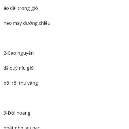
áo dài trong gió
heo may đường chiều
2-Cao nguyên
dã quỳ níu gió
bối rối thu vàng
3-Đồi hoang
phất phơ lau bạc