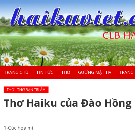
TRANG CHỦ
TIN TỨC
THƠ
GƯƠNG MẶT HV
TRANG
THƠ - THƠ BẠN TRI ÂM
Thơ Haiku của Đào Hồng
1-Cúc họa mi