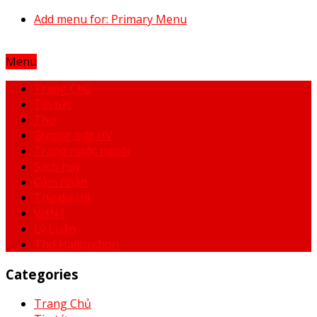
Add menu for: Primary Menu
Menu
Trang Chủ
Tin tức
Thơ
Gương mặt HV
Trang nước ngoài
Sách hay
Cảm nhận
Thơ dự thi
VHNT
Lý Luận
Thơ Haiku chọn
Categories
Trang Chủ