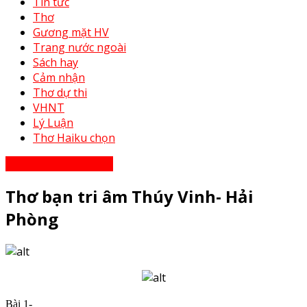
Tin tức
Thơ
Gương mặt HV
Trang nước ngoài
Sách hay
Cảm nhận
Thơ dự thi
VHNT
Lý Luận
Thơ Haiku chọn
Thơ - Thơ bạn tri âm
Thơ bạn tri âm Thúy Vinh- Hải
Phòng
Bài 1-