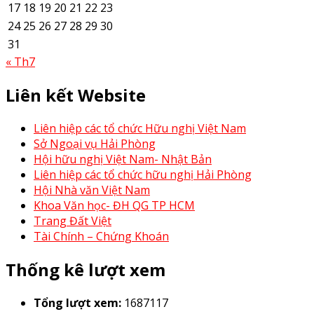
17
18
19
20
21
22
23
24
25
26
27
28
29
30
31
« Th7
Liên kết Website
Liên hiệp các tổ chức Hữu nghị Việt Nam
Sở Ngoại vụ Hải Phòng
Hội hữu nghị Việt Nam- Nhật Bản
Liên hiệp các tổ chức hữu nghị Hải Phòng
Hội Nhà văn Việt Nam
Khoa Văn học- ĐH QG TP HCM
Trang Đất Việt
Tài Chính – Chứng Khoán
Thống kê lượt xem
Tổng lượt xem:
1687117