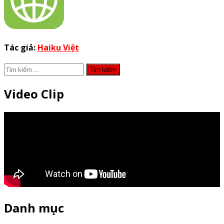
Tác giả:
Haiku Việt
Tìm
kiếm
cho:
Video Clip
Danh mục