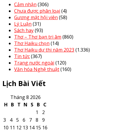
Cảm nhận
(306)
Chưa được phân loại
(4)
Gương mặt hội viên
(58)
Lý Luận
(31)
Sách hay
(93)
Thơ – Thơ bạn tri âm
(860)
Thơ Haiku chọn
(14)
Thơ Haiku dự thi năm 2023
(1.336)
Tin tức
(367)
Trang nước ngoài
(120)
Văn hóa Nghệ thuật
(160)
Lịch Bài Viết
Tháng 8 2026
H
B
T
N
S
B
C
1
2
3
4
5
6
7
8
9
10
11
12
13
14
15
16