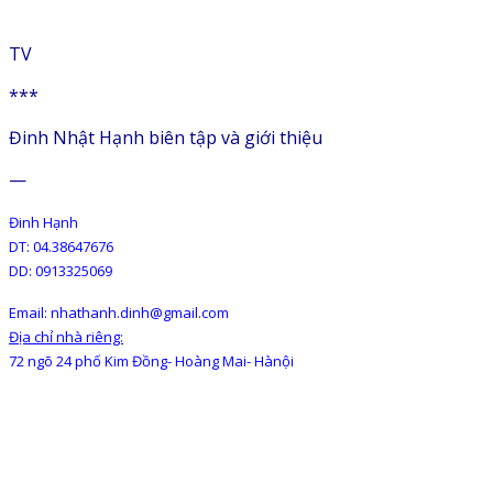
TV
***
Đinh Nhật Hạnh biên tập và giới thiệu
—
Đinh Hạnh
DT: 04.38647676
DD: 0913325069
Email: nhathanh.dinh@gmail.com
Địa chỉ nhà riêng:
72 ngõ 24 phố Kim Đồng- Hoàng Mai- Hànội