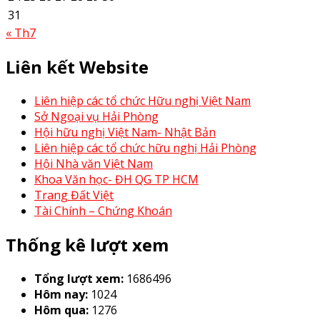
31
« Th7
Liên kết Website
Liên hiệp các tổ chức Hữu nghị Việt Nam
Sở Ngoại vụ Hải Phòng
Hội hữu nghị Việt Nam- Nhật Bản
Liên hiệp các tổ chức hữu nghị Hải Phòng
Hội Nhà văn Việt Nam
Khoa Văn học- ĐH QG TP HCM
Trang Đất Việt
Tài Chính – Chứng Khoán
Thống kê lượt xem
Tổng lượt xem:
1686496
Hôm nay:
1024
Hôm qua:
1276