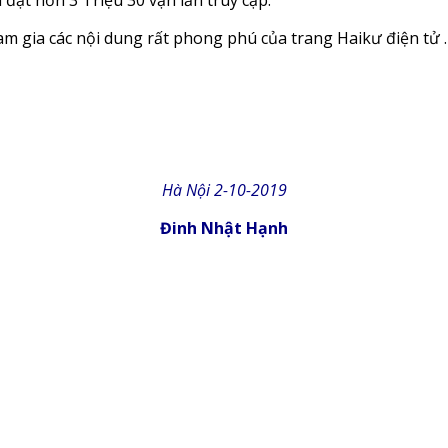
đạt hơn 3 Triệu 30 vạn lần truy cập.
am gia các nội dung rất phong phú của trang Haikư điện tử .
Hà Nội 2-10-2019
Đinh Nhật Hạnh