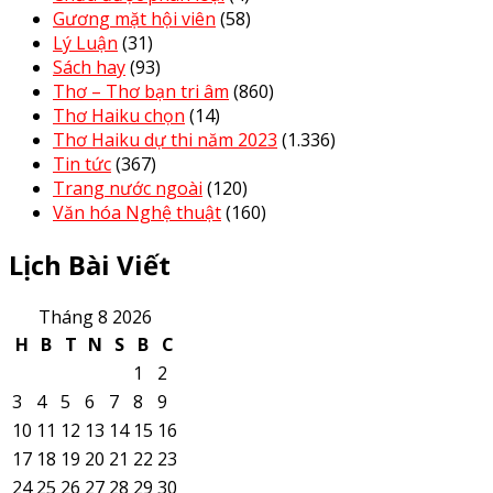
Gương mặt hội viên
(58)
Lý Luận
(31)
Sách hay
(93)
Thơ – Thơ bạn tri âm
(860)
Thơ Haiku chọn
(14)
Thơ Haiku dự thi năm 2023
(1.336)
Tin tức
(367)
Trang nước ngoài
(120)
Văn hóa Nghệ thuật
(160)
Lịch Bài Viết
Tháng 8 2026
H
B
T
N
S
B
C
1
2
3
4
5
6
7
8
9
10
11
12
13
14
15
16
17
18
19
20
21
22
23
24
25
26
27
28
29
30