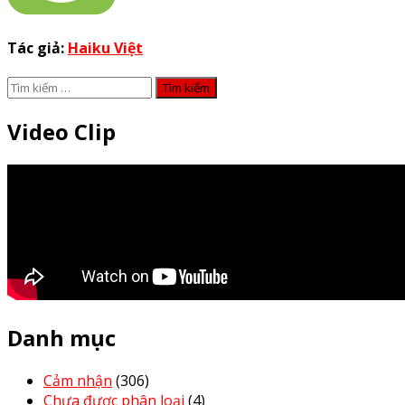
Tác giả:
Haiku Việt
Tìm
kiếm
cho:
Video Clip
Danh mục
Cảm nhận
(306)
Chưa được phân loại
(4)