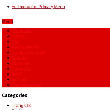
Add menu for: Primary Menu
Menu
Trang Chủ
Tin tức
Thơ
Gương mặt HV
Trang nước ngoài
Sách hay
Cảm nhận
Thơ dự thi
VHNT
Lý Luận
Thơ Haiku chọn
Categories
Trang Chủ