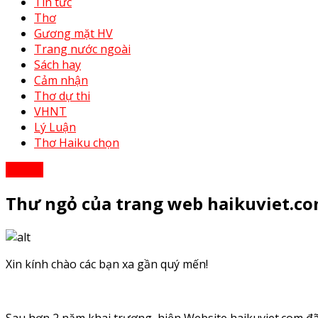
Tin tức
Thơ
Gương mặt HV
Trang nước ngoài
Sách hay
Cảm nhận
Thơ dự thi
VHNT
Lý Luận
Thơ Haiku chọn
Tin tức
Thư ngỏ của trang web haikuviet.c
Xin kính chào các bạn xa gần quý mến!