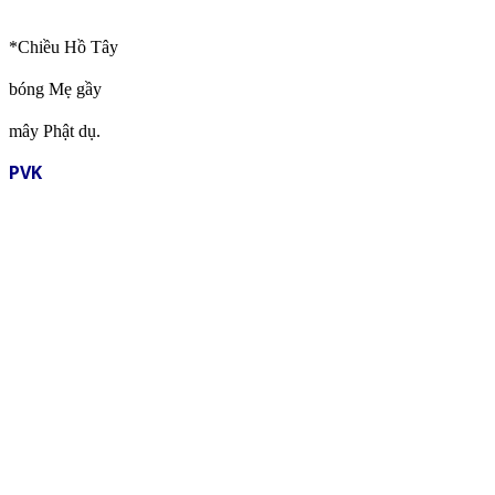
*Chiều Hồ Tây
bóng Mẹ gầy
mây Phật dụ.
PVK