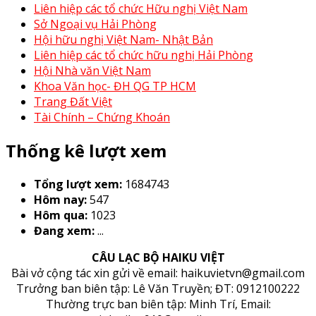
Liên hiệp các tổ chức Hữu nghị Việt Nam
Sở Ngoại vụ Hải Phòng
Hội hữu nghị Việt Nam- Nhật Bản
Liên hiệp các tổ chức hữu nghị Hải Phòng
Hội Nhà văn Việt Nam
Khoa Văn học- ĐH QG TP HCM
Trang Đất Việt
Tài Chính – Chứng Khoán
Thống kê lượt xem
Tổng lượt xem:
1684743
Hôm nay:
547
Hôm qua:
1023
Đang xem:
...
CÂU LẠC BỘ HAIKU VIỆT
Bài vở cộng tác xin gửi về email: haikuvietvn@gmail.com
Trưởng ban biên tập: Lê Văn Truyền; ĐT: 0912100222
Thường trực ban biên tập: Minh Trí, Email: