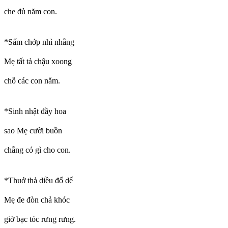
che đủ năm con.
*Sấm chớp nhì nhằng
Mẹ tất tả chậu xoong
chỗ các con nằm.
*Sinh nhật đầy hoa
sao Mẹ cười buồn
chẳng có gì cho con.
*Thuở thả diều đổ dế
Mẹ đe đòn chả khóc
giờ bạc tóc rưng rưng.