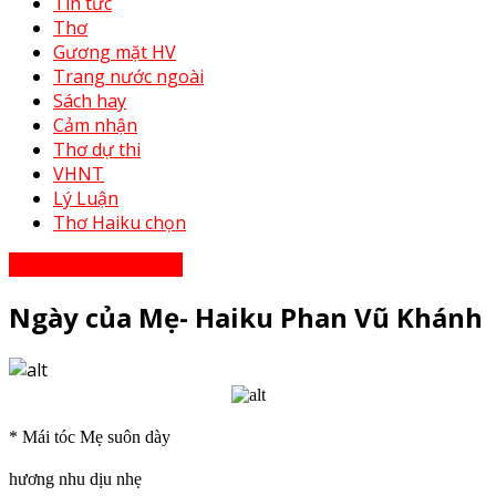
Tin tức
Thơ
Gương mặt HV
Trang nước ngoài
Sách hay
Cảm nhận
Thơ dự thi
VHNT
Lý Luận
Thơ Haiku chọn
Thơ - Thơ bạn tri âm
Ngày của Mẹ- Haiku Phan Vũ Khánh
* Mái tóc Mẹ suôn dày
hương nhu dịu nhẹ