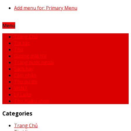
Add menu for: Primary Menu
Menu
Trang Chủ
Tin tức
Thơ
Gương mặt HV
Trang nước ngoài
Sách hay
Cảm nhận
Thơ dự thi
VHNT
Lý Luận
Thơ Haiku chọn
Categories
Trang Chủ