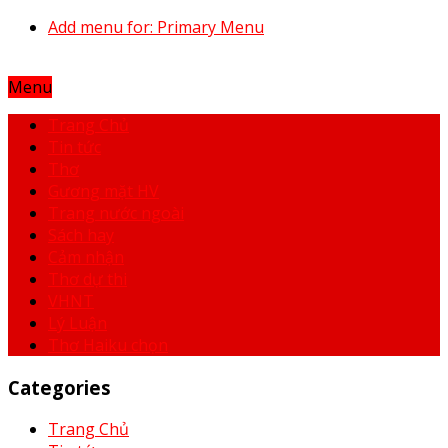
Add menu for: Primary Menu
Menu
Trang Chủ
Tin tức
Thơ
Gương mặt HV
Trang nước ngoài
Sách hay
Cảm nhận
Thơ dự thi
VHNT
Lý Luận
Thơ Haiku chọn
Categories
Trang Chủ