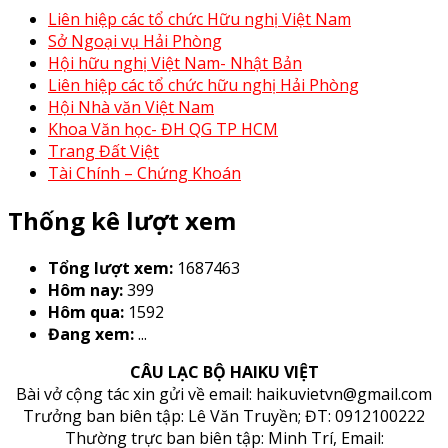
Liên hiệp các tổ chức Hữu nghị Việt Nam
Sở Ngoại vụ Hải Phòng
Hội hữu nghị Việt Nam- Nhật Bản
Liên hiệp các tổ chức hữu nghị Hải Phòng
Hội Nhà văn Việt Nam
Khoa Văn học- ĐH QG TP HCM
Trang Đất Việt
Tài Chính – Chứng Khoán
Thống kê lượt xem
Tổng lượt xem:
1687463
Hôm nay:
399
Hôm qua:
1592
Đang xem:
...
CÂU LẠC BỘ HAIKU VIỆT
Bài vở cộng tác xin gửi về email: haikuvietvn@gmail.com
Trưởng ban biên tập: Lê Văn Truyền; ĐT: 0912100222
Thường trực ban biên tập: Minh Trí, Email: