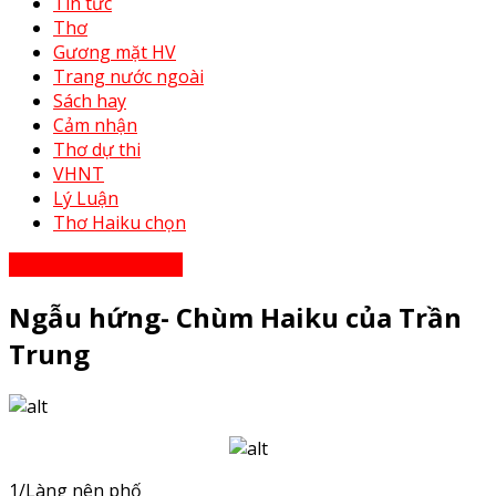
Tin tức
Thơ
Gương mặt HV
Trang nước ngoài
Sách hay
Cảm nhận
Thơ dự thi
VHNT
Lý Luận
Thơ Haiku chọn
Thơ - Thơ bạn tri âm
Ngẫu hứng- Chùm Haiku của Trần
Trung
1/Làng nên phố