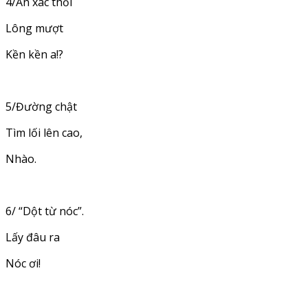
4/Ăn xác thối
Lông mượt
Kền kền a!?
5/Đường chật
Tìm lối lên cao,
Nhào.
6/ “Dột từ nóc”.
Lấy đâu ra
Nóc ơi!