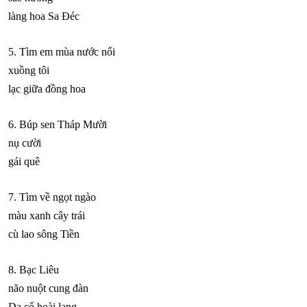
làng hoa Sa Đéc
5. Tìm em mùa nước nổi
xuồng tôi
lạc giữa đồng hoa
6. Búp sen Tháp Mười
nụ cười
gái quê
7. Tìm về ngọt ngào
màu xanh cây trái
cù lao sông Tiền
8. Bạc Liêu
não nuột cung đàn
Dạ cổ hoài lang