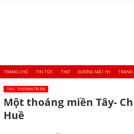
TRANG CHỦ
TIN TỨC
THƠ
GƯƠNG MẶT HV
TRANG
THƠ - THƠ BẠN TRI ÂM
Một thoáng miền Tây- C
Huề