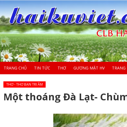
TRANG CHỦ
TIN TỨC
THƠ
GƯƠNG MẶT HV
TRANG
THƠ - THƠ BẠN TRI ÂM
Một thoáng Đà Lạt- Chù