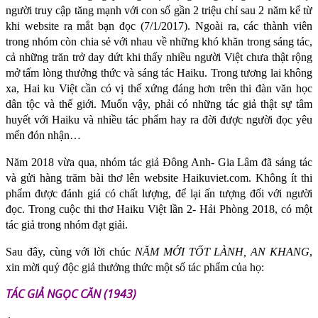
người truy cập tăng mạnh với con số gần 2 triệu chỉ sau 2 năm kể từ
khi website ra mắt bạn đọc (7/1/2017). Ngoài ra, các thành viên
trong nhóm còn chia sẻ với nhau về những khó khăn trong sáng tác,
cả những trăn trở day dứt khi thấy nhiều người Việt chưa thật rộng
mở tấm lòng thưởng thức và sáng tác Haiku. Trong tương lai không
xa, Hai ku Việt cần có vị thế xứng đáng hơn trên thi đàn văn học
dân tộc và thế giới. Muốn vậy, phải có những tác giả thật sự tâm
huyết với Haiku và nhiều tác phẩm hay ra đời được người đọc yêu
mến đón nhận…
Năm 2018 vừa qua, nhóm tác giả Đông Anh- Gia Lâm đã sáng tác
và gửi hàng trăm bài thơ lên website Haikuviet.com. Không ít thi
phẩm được đánh giá có chất lượng, để lại ấn tượng đối với người
đọc. Trong cuộc thi thơ Haiku Việt lần 2- Hải Phòng 2018, có một
tác giả trong nhóm đạt giải.
Sau đây, cùng với lời chúc
NĂM MỚI TỐT LÀNH, AN KHANG
,
xin mời quý độc giả thưởng thức một số tác phẩm của họ:
TÁC GIẢ NGỌC CĂN (1943)