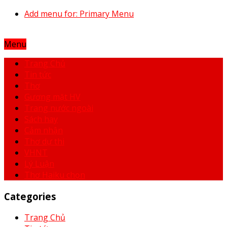
Add menu for: Primary Menu
Menu
Trang Chủ
Tin tức
Thơ
Gương mặt HV
Trang nước ngoài
Sách hay
Cảm nhận
Thơ dự thi
VHNT
Lý Luận
Thơ Haiku chọn
Categories
Trang Chủ