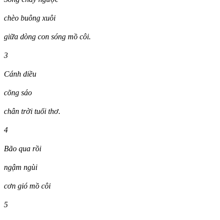
chèo buông xuôi
giữa dòng con sóng mồ côi.
3
Cánh diều
cõng sáo
chân trời tuổi thơ.
4
Bão qua rồi
ngậm ngùi
cơn gió mồ côi
5