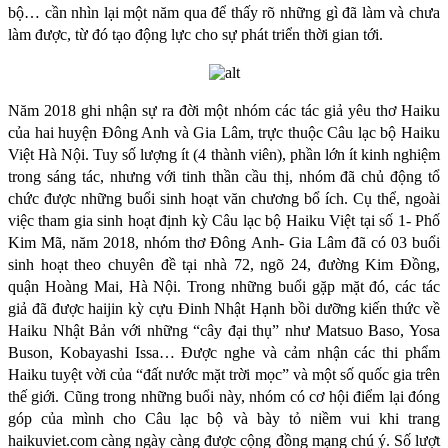
bộ… cần nhìn lại một năm qua để thấy rõ những gì đã làm và chưa
làm được, từ đó tạo động lực cho sự phát triển thời gian tới.
Năm 2018 ghi nhận sự ra đời một nhóm các tác giả yêu thơ Haiku
của hai huyện Đông Anh và Gia Lâm, trực thuộc Câu lạc bộ Haiku
Việt Hà Nội. Tuy số lượng ít (4 thành viên), phần lớn ít kinh nghiệm
trong sáng tác, nhưng với tinh thần cầu thị, nhóm đã chủ động tổ
chức được những buổi sinh hoạt văn chương bổ ích. Cụ thể, ngoài
việc tham gia sinh hoạt định kỳ Câu lạc bộ Haiku Việt tại số 1- Phố
Kim Mã, năm 2018, nhóm thơ Đông Anh- Gia Lâm đã có 03 buổi
sinh hoạt theo chuyên đề tại nhà 72, ngõ 24, đường Kim Đồng,
quận Hoàng Mai, Hà Nội. Trong những buổi gặp mặt đó, các tác
giả đã được haijin kỳ cựu Đinh Nhật Hạnh bồi dưỡng kiến thức về
Haiku Nhật Bản với những “cây đại thụ” như Matsuo Baso, Yosa
Buson, Kobayashi Issa… Được nghe và cảm nhận các thi phẩm
Haiku tuyệt vời của “đất nước mặt trời mọc” và một số quốc gia trên
thế giới. Cũng trong những buổi này, nhóm có cơ hội điểm lại đóng
góp của mình cho Câu lạc bộ và bày tỏ niềm vui khi trang
haikuviet.com càng ngày càng được cộng đồng mạng chú ý. Số lượt