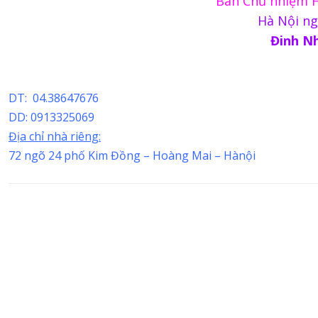
Ban Chủ nhiệm H
Hà Nội ng
Đinh N
DT: 04.38647676
DD: 0913325069
Địa chỉ nhà riêng:
72 ngõ 24 phố Kim Đồng – Hoàng Mai – Hànội