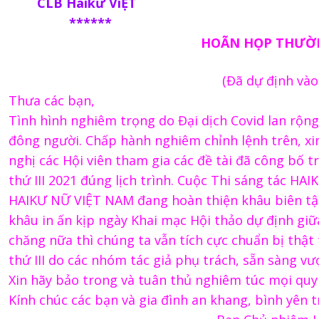
CLB Haikư ViỆT
******
HOÃN HỌP THƯỜ
(Đã dự định vào
Thưa các bạn,
Tình hình nghiêm trọng do Đại dịch Covid lan rộn
đông người. Chấp hành nghiêm chỉnh lệnh trên, xi
nghị các Hội viên tham gia các đề tài đã công bố 
thứ III 2021 đúng lịch trình. Cuộc Thi sáng tác HAI
HAIKƯ NỮ VIỆT NAM đang hoàn thiện khâu biên tập
khâu in ấn kịp ngày Khai mạc Hội thảo dự định giữ
chăng nữa thì chúng ta vẫn tích cực chuẩn bị thật 
thứ III do các nhóm tác giả phụ trách, sẵn sàng v
Xin hãy bảo trong và tuân thủ nghiêm túc mọi quy 
Kính chúc các bạn và gia đình an khang, bình yên t