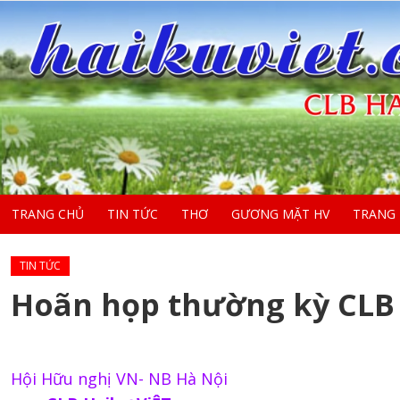
TRANG CHỦ
TIN TỨC
THƠ
GƯƠNG MẶT HV
TRANG
TIN TỨC
Hoãn họp thường kỳ CLB 
Hội Hữu nghị VN- NB Hà Nội