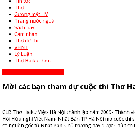
Tin tức
Thơ
Gương mặt HV
Trang nước ngoài
Sách hay
Cảm nhận
Thơ dự thi
VHNT
Lý Luận
Thơ Haiku chọn
Thơ Haiku dự thi năm 2023
Mời các bạn tham dự cuộc thi Thơ H
CLB Thơ Haikư Việt- Hà Nội thành lập năm 2009- Thành v
Hội Hữu nghị Việt Nam- Nhật Bản TP Hà Nội mở cuộc thi sá
có nguồn gốc từ Nhật Bản. Chủ trương này được Chủ tịch 