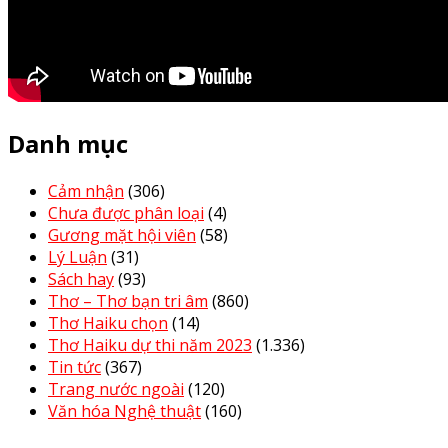
Danh mục
Cảm nhận
(306)
Chưa được phân loại
(4)
Gương mặt hội viên
(58)
Lý Luận
(31)
Sách hay
(93)
Thơ – Thơ bạn tri âm
(860)
Thơ Haiku chọn
(14)
Thơ Haiku dự thi năm 2023
(1.336)
Tin tức
(367)
Trang nước ngoài
(120)
Văn hóa Nghệ thuật
(160)