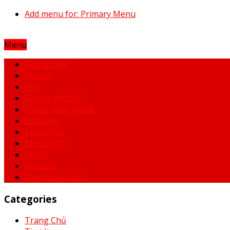
Add menu for: Primary Menu
Menu
Trang Chủ
Tin tức
Thơ
Gương mặt HV
Trang nước ngoài
Sách hay
Cảm nhận
Thơ dự thi
VHNT
Lý Luận
Thơ Haiku chọn
Categories
Trang Chủ