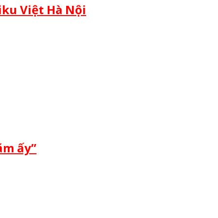
ku Việt Hà Nội
ăm ấy”