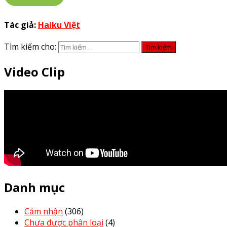
Tác giả:
Haiku Việt
Tìm kiếm cho:
Video Clip
Danh mục
Cảm nhận
(306)
Chưa được phân loại
(4)