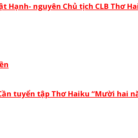
t Hạnh- nguyên Chủ tịch CLB Thơ Hai
iền
Cần tuyển tập Thơ Haiku “Mười hai n