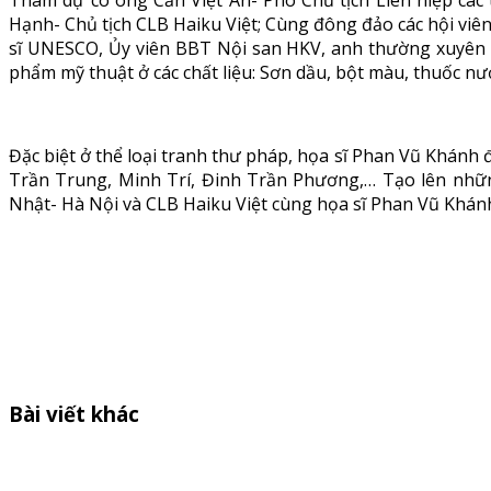
Tham dự có ông Cấn Việt An- Phó Chủ tịch Liên hiệp các
Hạnh- Chủ tịch CLB Haiku Việt; Cùng đông đảo các hội viên
sĩ UNESCO, Ủy viên BBT Nội san HKV, anh thường xuyên c
phẩm mỹ thuật ở các chất liệu: Sơn dầu, bột màu, thuốc nư
Đặc biệt ở thể loại tranh thư pháp, họa sĩ Phan Vũ Khán
Trần Trung, Minh Trí, Đinh Trần Phương,… Tạo lên những
Nhật- Hà Nội và CLB Haiku Việt cùng họa sĩ Phan Vũ Khán
Bài viết khác