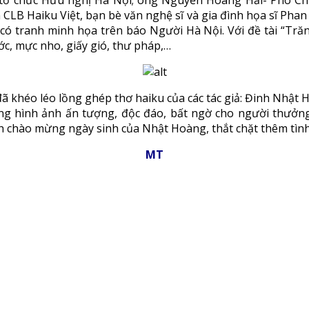
 tổ chức Hữu nghị Hà Nội; ông Nguyễn Hoàng Hải- Phó Ch
 CLB Haiku Việt, bạn bè văn nghệ sĩ và gia đình họa sĩ Pha
ó tranh minh họa trên báo Người Hà Nội. Với đề tài “Trăn
ớc, mực nho, giấy gió, thư pháp,…
h đã khéo léo lồng ghép thơ haiku của các tác giả: Đinh Nh
 hình ảnh ấn tượng, độc đáo, bất ngờ cho người thưởng 
h chào mừng ngày sinh của Nhật Hoàng, thắt chặt thêm tình
MT