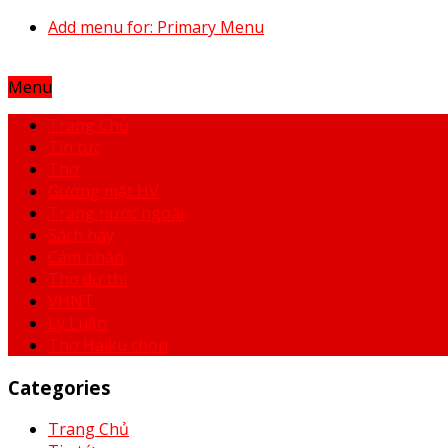
Add menu for: Primary Menu
Menu
Trang Chủ
Tin tức
Thơ
Gương mặt HV
Trang nước ngoài
Sách hay
Cảm nhận
Thơ dự thi
VHNT
Lý Luận
Thơ Haiku chọn
Categories
Trang Chủ