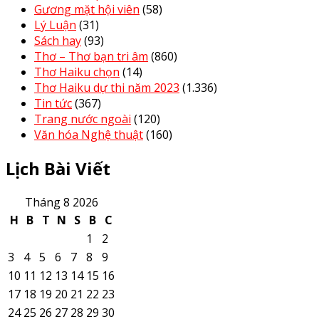
Gương mặt hội viên
(58)
Lý Luận
(31)
Sách hay
(93)
Thơ – Thơ bạn tri âm
(860)
Thơ Haiku chọn
(14)
Thơ Haiku dự thi năm 2023
(1.336)
Tin tức
(367)
Trang nước ngoài
(120)
Văn hóa Nghệ thuật
(160)
Lịch Bài Viết
Tháng 8 2026
H
B
T
N
S
B
C
1
2
3
4
5
6
7
8
9
10
11
12
13
14
15
16
17
18
19
20
21
22
23
24
25
26
27
28
29
30