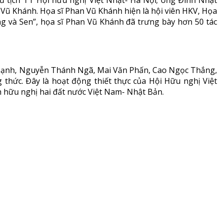
ủ tịch TT Hội hữu nghị Việt Nhật- Hà Nội; ông Đinh Nhật
n Vũ Khánh. Họa sĩ Phan Vũ Khánh hiện là hội viên HKV, Họa
g và Sen”, họa sĩ Phan Vũ Khánh đã trưng bày hơn 50 tác
ật Hạnh, Nguyễn Thánh Ngã, Mai Văn Phấn, Cao Ngọc Thắng,
thức. Đây là hoạt động thiết thực của Hội Hữu nghị Việt
 hữu nghị hai đất nước Việt Nam- Nhật Bản.