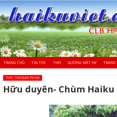
TRANG CHỦ
TIN TỨC
THƠ
GƯƠNG MẶT HV
TRANG
THƠ - THƠ BẠN TRI ÂM
Hữu duyên- Chùm Haiku 