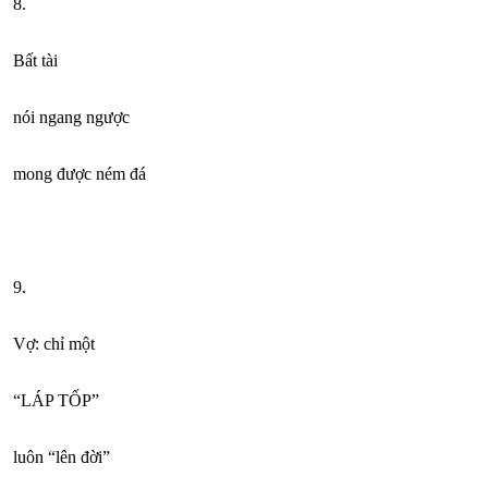
8.
Bất tài
nói ngang ngược
mong được ném đá
9.
Vợ: chỉ một
“LÁP TỐP”
luôn “lên đời”