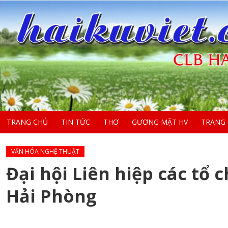
TRANG CHỦ
TIN TỨC
THƠ
GƯƠNG MẶT HV
TRANG
VĂN HÓA NGHỆ THUẬT
Đại hội Liên hiệp các tổ
Hải Phòng