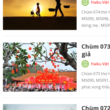
Haiku Việt
Chùm 074 thơ Ha
MS095, MS096, 
bóng mẹ . MS09
Chùm 073 
giả
Haiku Việt
Chùm 073 thơ Ha
MS090, MS091,
phúc vọng thấu 
Chùm 072 