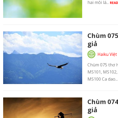
hai môi lá...
READ
Chùm 075 
giả
Haiku Việt
Chùm 075 thơ Ha
MS101, MS102, 
MS100 Ca dao..
Chùm 074 
giả