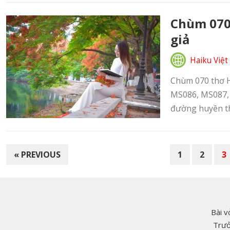
Chùm 070 
giả
Haiku Việt
Chùm 070 thơ Ha
MS086, MS087, 
đường huyền th
PHÂN
« PREVIOUS
1
2
3
TRANG
BÀI
VIẾT
Bài v
Trưở