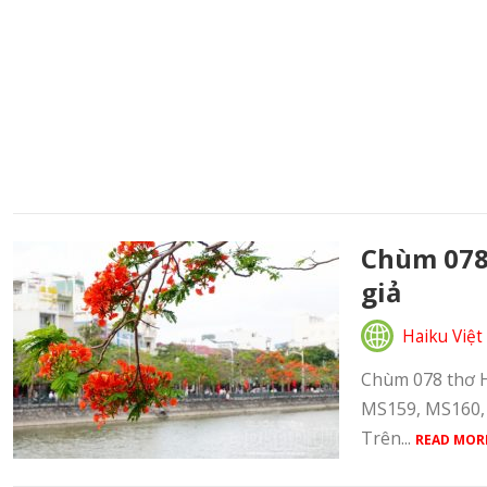
Chùm 078 
giả
Haiku Việt
Chùm 078 thơ Ha
MS159, MS160, 
Trên...
READ MOR