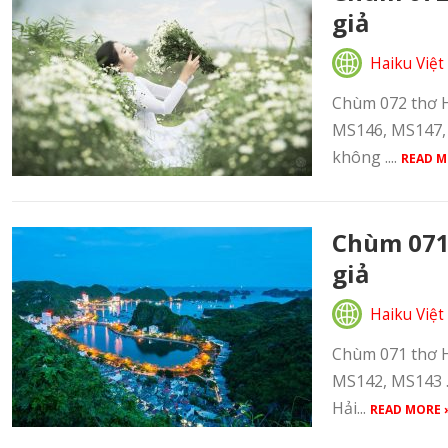
giả
Haiku Việt
Chùm 072 thơ Ha
MS146, MS147, 
không ....
READ M
Chùm 071 
giả
Haiku Việt
Chùm 071 thơ H
MS142, MS143 .
Hải...
READ MORE 