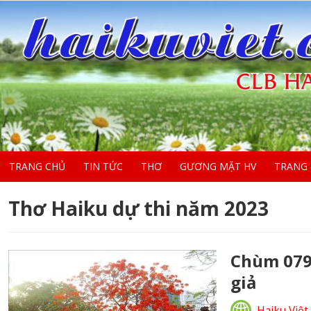
TRANG CHỦ
TIN TỨC
THƠ
GƯƠNG MẶT HV
TRANG
Thơ Haiku dự thi năm 2023
Chùm 079 
giả
Haiku Việt