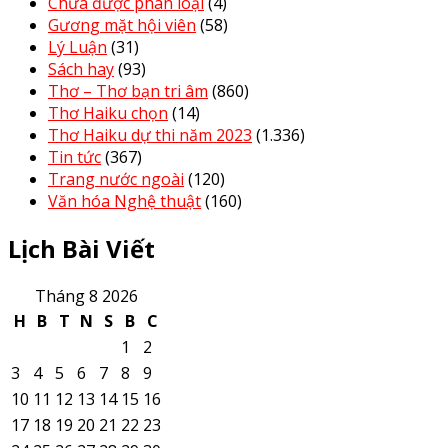
Chưa được phân loại
(4)
Gương mặt hội viên
(58)
Lý Luận
(31)
Sách hay
(93)
Thơ – Thơ bạn tri âm
(860)
Thơ Haiku chọn
(14)
Thơ Haiku dự thi năm 2023
(1.336)
Tin tức
(367)
Trang nước ngoài
(120)
Văn hóa Nghệ thuật
(160)
Lịch Bài Viết
Tháng 8 2026
H
B
T
N
S
B
C
1
2
3
4
5
6
7
8
9
10
11
12
13
14
15
16
17
18
19
20
21
22
23