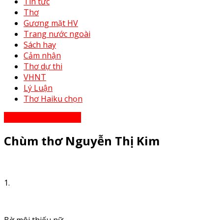
Tin tức
Thơ
Gương mặt HV
Trang nước ngoài
Sách hay
Cảm nhận
Thơ dự thi
VHNT
Lý Luận
Thơ Haiku chọn
Thơ - Thơ bạn tri âm
Chùm thơ Nguyễn Thị Kim
1.