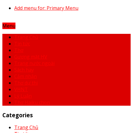
Add menu for: Primary Menu
Menu
Trang Chủ
Tin tức
Thơ
Gương mặt HV
Trang nước ngoài
Sách hay
Cảm nhận
Thơ dự thi
VHNT
Lý Luận
Thơ Haiku chọn
Categories
Trang Chủ