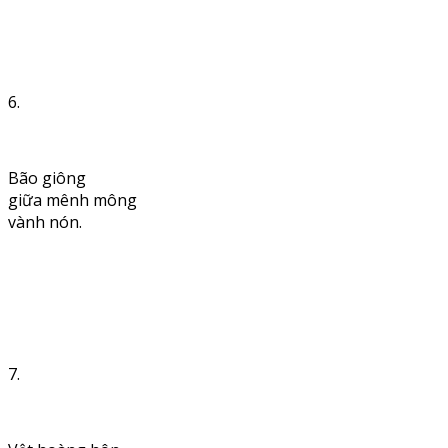
6.
Bão giông
giữa mênh mông
vành nón.
7.