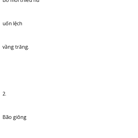
Bờ môi thiếu nữ
uốn lệch
vầng trăng.
2.
Bão giông