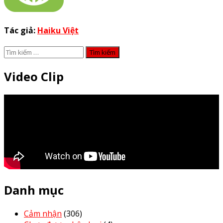
Tác giả:
Haiku Việt
Tìm
kiếm
cho:
Video Clip
Danh mục
Cảm nhận
(306)