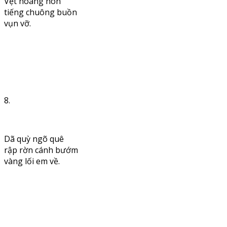
Vệt hoàng hôn
tiếng chuông buồn
vụn vỡ.
8.
Dã quỳ ngõ quê
rập rờn cánh bướm
vàng lối em về.