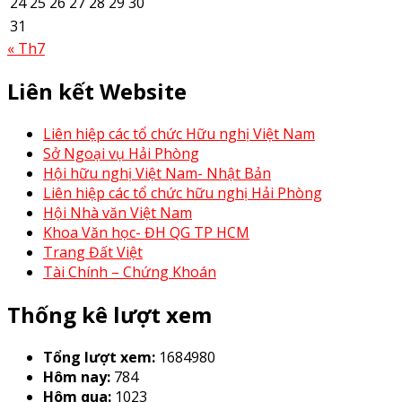
24
25
26
27
28
29
30
31
« Th7
Liên kết Website
Liên hiệp các tổ chức Hữu nghị Việt Nam
Sở Ngoại vụ Hải Phòng
Hội hữu nghị Việt Nam- Nhật Bản
Liên hiệp các tổ chức hữu nghị Hải Phòng
Hội Nhà văn Việt Nam
Khoa Văn học- ĐH QG TP HCM
Trang Đất Việt
Tài Chính – Chứng Khoán
Thống kê lượt xem
Tổng lượt xem:
1684980
Hôm nay:
784
Hôm qua:
1023