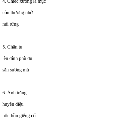
4. Chiếc xương lá mục
còn thương nhớ
núi rừng
5. Chân tu
lên đỉnh phù du
săn sương mù
6. Ánh trăng
huyền diệu
hôn hồn giếng cổ