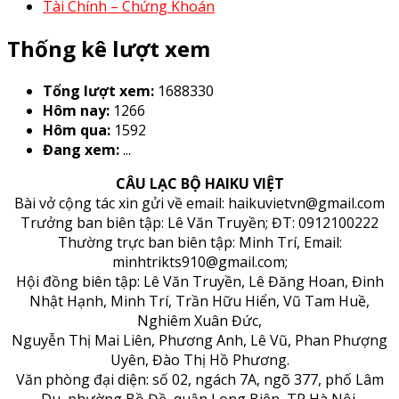
Tài Chính – Chứng Khoán
Thống kê lượt xem
Tổng lượt xem:
1688330
Hôm nay:
1266
Hôm qua:
1592
Đang xem:
...
CÂU LẠC BỘ HAIKU VIỆT
Bài vở cộng tác xin gửi về email: haikuvietvn@gmail.com
Trưởng ban biên tập: Lê Văn Truyền; ĐT: 0912100222
Thường trực ban biên tập: Minh Trí, Email:
minhtrikts910@gmail.com;
Hội đồng biên tập: Lê Văn Truyền, Lê Đăng Hoan, Đinh
Nhật Hạnh, Minh Trí, Trần Hữu Hiển, Vũ Tam Huề,
Nghiêm Xuân Đức,
Nguyễn Thị Mai Liên, Phương Anh, Lê Vũ, Phan Phượng
Uyên, Đào Thị Hồ Phương.
Văn phòng đại diện: số 02, ngách 7A, ngõ 377, phố Lâm
Du, phường Bồ Đề, quận Long Biên, TP Hà Nội.