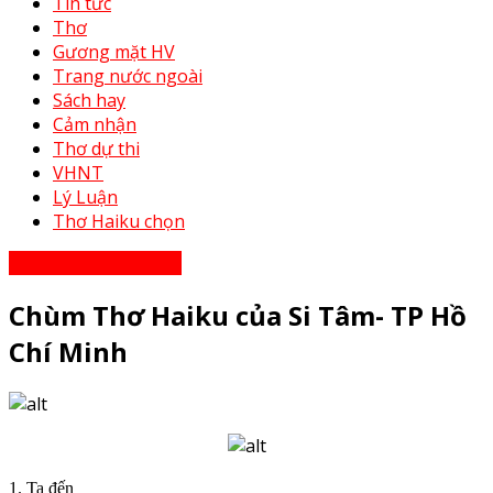
Tin tức
Thơ
Gương mặt HV
Trang nước ngoài
Sách hay
Cảm nhận
Thơ dự thi
VHNT
Lý Luận
Thơ Haiku chọn
Thơ - Thơ bạn tri âm
Chùm Thơ Haiku của Si Tâm- TP Hồ
Chí Minh
1. Ta đến