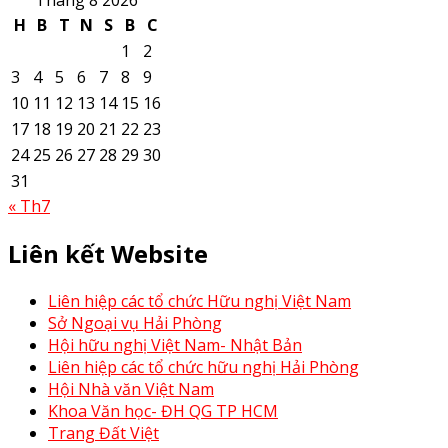
H
B
T
N
S
B
C
1
2
3
4
5
6
7
8
9
10
11
12
13
14
15
16
17
18
19
20
21
22
23
24
25
26
27
28
29
30
31
« Th7
Liên kết Website
Liên hiệp các tổ chức Hữu nghị Việt Nam
Sở Ngoại vụ Hải Phòng
Hội hữu nghị Việt Nam- Nhật Bản
Liên hiệp các tổ chức hữu nghị Hải Phòng
Hội Nhà văn Việt Nam
Khoa Văn học- ĐH QG TP HCM
Trang Đất Việt