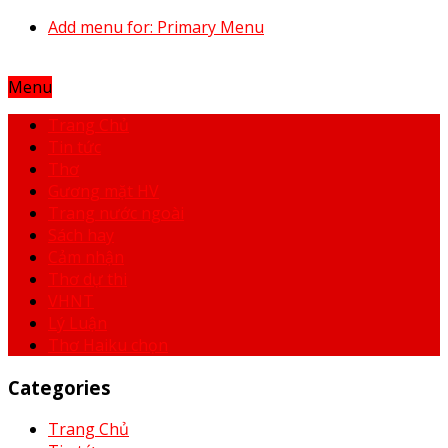
Add menu for: Primary Menu
Menu
Trang Chủ
Tin tức
Thơ
Gương mặt HV
Trang nước ngoài
Sách hay
Cảm nhận
Thơ dự thi
VHNT
Lý Luận
Thơ Haiku chọn
Categories
Trang Chủ