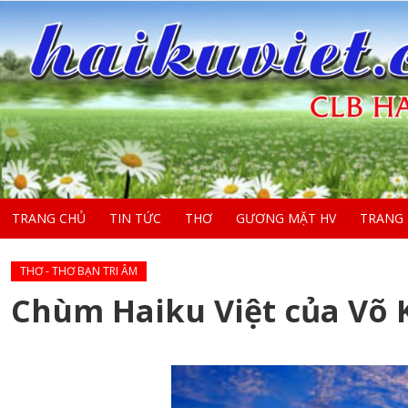
TRANG CHỦ
TIN TỨC
THƠ
GƯƠNG MẶT HV
TRANG
THƠ - THƠ BẠN TRI ÂM
Chùm Haiku Việt của Võ