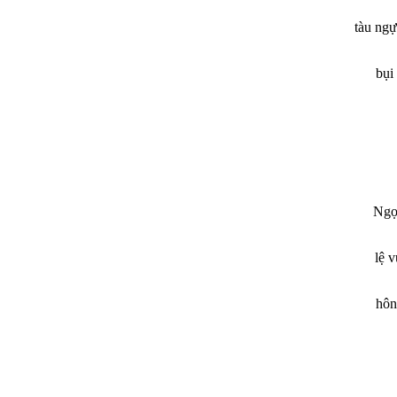
tàu ng
bụi
Ngọ
lệ 
hôn