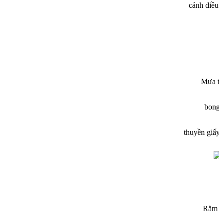
cánh diều
Mưa t
bon
thuyền giấ
Rằm 