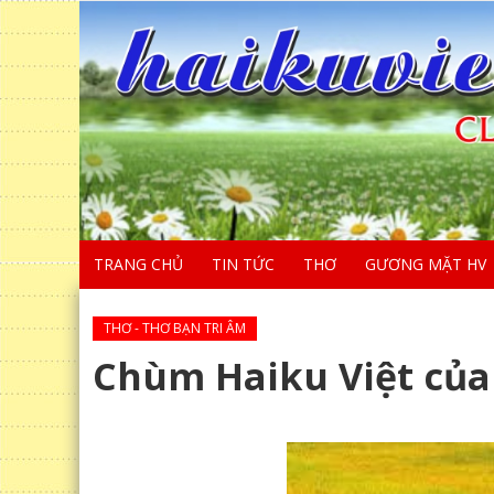
TRANG CHỦ
TIN TỨC
THƠ
GƯƠNG MẶT HV
THƠ - THƠ BẠN TRI ÂM
Chùm Haiku Việt của