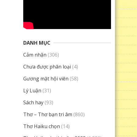
DANH MỤC
Cảm nhận
(306)
Chưa được phân loại
(4)
Gương mặt hội viên
(58)
Lý Luận
(31)
Sách hay
(93)
Thơ – Thơ bạn tri âm
(860)
Thơ Haiku chọn
(14)