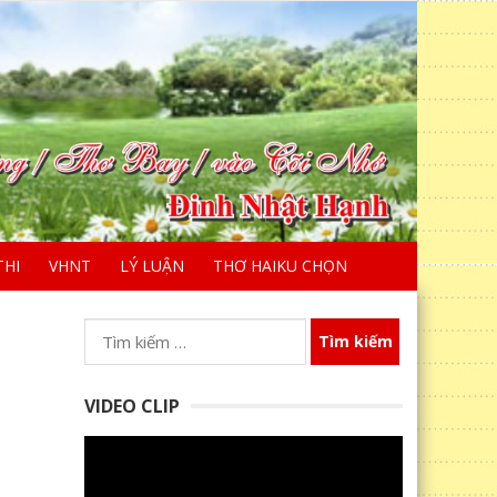
THI
VHNT
LÝ LUẬN
THƠ HAIKU CHỌN
Tìm
kiếm
cho:
VIDEO CLIP