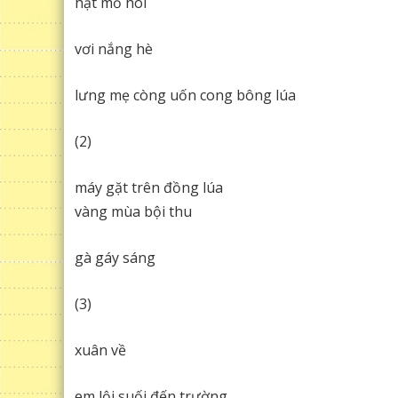
hạt mồ hôi
vơi nắng hè
lưng mẹ còng uốn cong bông lúa
(2)
máy gặt trên đồng lúa
vàng mùa bội thu
gà gáy sáng
(3)
xuân về
em lội suối đến trường