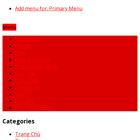
Add menu for: Primary Menu
Menu
Trang Chủ
Tin tức
Thơ
Gương mặt HV
Trang nước ngoài
Sách hay
Cảm nhận
Thơ dự thi
VHNT
Lý Luận
Thơ Haiku chọn
Categories
Trang Chủ