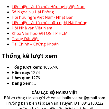
Liên hiệp các tổ chức Hữu nghị Việt Nam
Sở Ngoại vụ Hải Phòng
Hội hữu nghị Việt Nam- Nhật Bản
Liên hiệp các tổ chức hữu nghị Hải Phòng
Hội Nhà văn Việt Nam
Khoa Văn học- ĐH QG TP HCM
Trang Đất Việt
Tài Chính – Chứng Khoán
Thống kê lượt xem
Tổng lượt xem:
1686746
Hôm nay:
1274
Hôm qua:
1276
Đang xem:
...
CÂU LẠC BỘ HAIKU VIỆT
Bài vở cộng tác xin gửi về email: haikuvietvn@gmail.com
Trưởng ban biên tập: Lê Văn Truyền; ĐT: 0912100222
Thường trực ban biên tập: Minh Trí, Email: