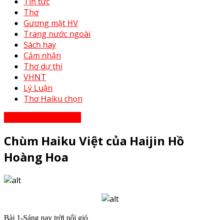
Tin tức
Thơ
Gương mặt HV
Trang nước ngoài
Sách hay
Cảm nhận
Thơ dự thi
VHNT
Lý Luận
Thơ Haiku chọn
Thơ - Thơ bạn tri âm
Chùm Haiku Việt của Haijin Hồ
Hoàng Hoa
Bài 1-Sáng nay trời nổi gió