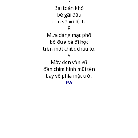
7
Bài toán khó
bé gãi đầu
con số xô lệch.
8
Mưa dâng mặt phố
bố đưa bé đi học
trên một chiếc chậu to.
9
Mây đen vần vũ
đàn chim hình mũi tên
bay về phía mặt trời.
PA