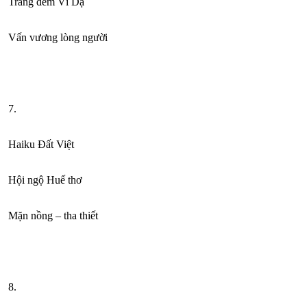
Trăng đêm Vĩ Dạ
Vấn vương lòng người
7.
Haiku Đất Việt
Hội ngộ Huế thơ
Mặn nồng – tha thiết
8.