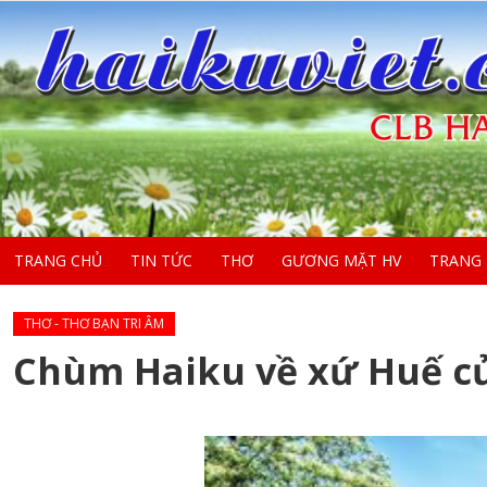
TRANG CHỦ
TIN TỨC
THƠ
GƯƠNG MẶT HV
TRANG
THƠ - THƠ BẠN TRI ÂM
Chùm Haiku về xứ Huế c