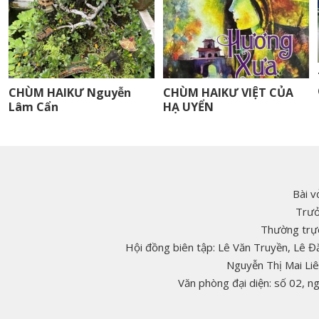
CHÙM HAIKƯ Nguyễn
CHÙM HAIKƯ VIỆT CỦA
Lâm Cẩn
HẠ UYỂN
Bài v
Trưở
Thường trực
Hội đồng biên tập: Lê Văn Truyền, Lê 
Nguyễn Thị Mai Li
Văn phòng đại diện: số 02, 