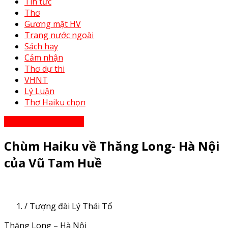
Tin tức
Thơ
Gương mặt HV
Trang nước ngoài
Sách hay
Cảm nhận
Thơ dự thi
VHNT
Lý Luận
Thơ Haiku chọn
Thơ - Thơ bạn tri âm
Chùm Haiku về Thăng Long- Hà Nội
của Vũ Tam Huề
/ Tượng đài Lý Thái Tổ
Thăng Long – Hà Nội