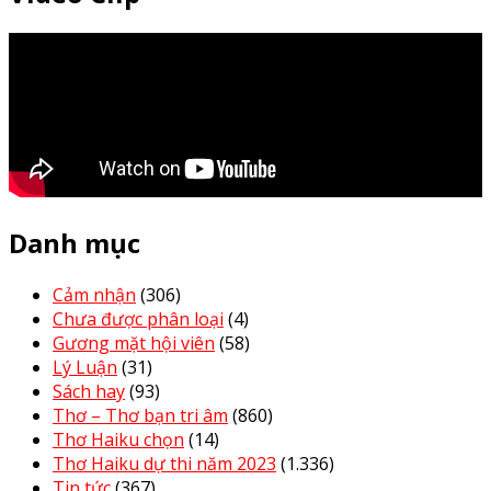
Danh mục
Cảm nhận
(306)
Chưa được phân loại
(4)
Gương mặt hội viên
(58)
Lý Luận
(31)
Sách hay
(93)
Thơ – Thơ bạn tri âm
(860)
Thơ Haiku chọn
(14)
Thơ Haiku dự thi năm 2023
(1.336)
Tin tức
(367)