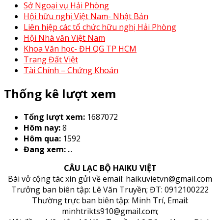
Sở Ngoại vụ Hải Phòng
Hội hữu nghị Việt Nam- Nhật Bản
Liên hiệp các tổ chức hữu nghị Hải Phòng
Hội Nhà văn Việt Nam
Khoa Văn học- ĐH QG TP HCM
Trang Đất Việt
Tài Chính – Chứng Khoán
Thống kê lượt xem
Tổng lượt xem:
1687072
Hôm nay:
8
Hôm qua:
1592
Đang xem:
...
CÂU LẠC BỘ HAIKU VIỆT
Bài vở cộng tác xin gửi về email: haikuvietvn@gmail.com
Trưởng ban biên tập: Lê Văn Truyền; ĐT: 0912100222
Thường trực ban biên tập: Minh Trí, Email:
minhtrikts910@gmail.com;