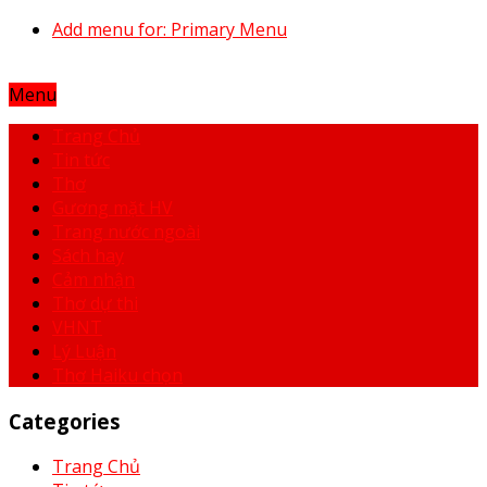
Add menu for: Primary Menu
Menu
Trang Chủ
Tin tức
Thơ
Gương mặt HV
Trang nước ngoài
Sách hay
Cảm nhận
Thơ dự thi
VHNT
Lý Luận
Thơ Haiku chọn
Categories
Trang Chủ