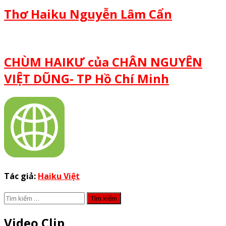
Thơ Haiku Nguyễn Lâm Cẩn
CHÙM HAIKƯ của CHÂN NGUYÊN
VIỆT DŨNG- TP Hồ Chí Minh
Tác giả:
Haiku Việt
Tìm
kiếm
cho:
Video Clip