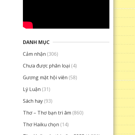
DANH MỤC
Cảm nhận
(306)
Chưa được phân loại
(4)
Gương mặt hội viên
(58)
Lý Luận
(31)
Sách hay
(93)
Thơ – Thơ bạn tri âm
(860)
Thơ Haiku chọn
(14)