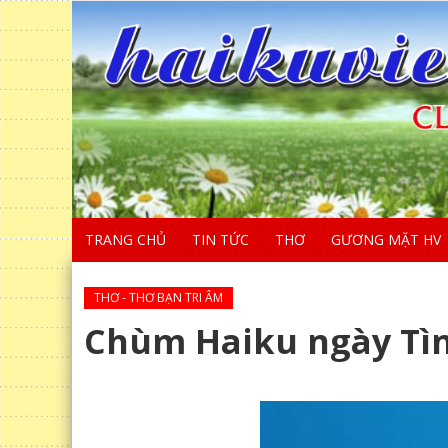
TRANG CHỦ
TIN TỨC
THƠ
GƯƠNG MẶT HV
THƠ - THƠ BẠN TRI ÂM
Chùm Haiku ngày Tì