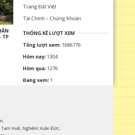
Trang Đất Việt
Tài Chính – Chứng Khoán
HÂN
THỐNG KÊ LƯỢT XEM
- TP
Tổng lượt xem:
1686776
Hôm nay:
1304
Hôm qua:
1276
Đang xem:
1
m;
Vũ Tam Huề, Nghiêm Xuân Đức,