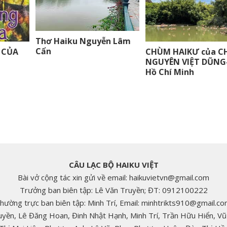
Thơ Haiku Nguyễn Lâm
Cẩn
 CỦA
CHÙM HAIKƯ của C
NGUYÊN VIỆT DŨNG
Hồ Chí Minh
CÂU LẠC BỘ HAIKU VIỆT
Bài vở cộng tác xin gửi về email: haikuvietvn@gmail.com
Trưởng ban biên tập: Lê Văn Truyền; ĐT: 0912100222
hường trực ban biên tập: Minh Trí, Email: minhtrikts910@gmail.co
ruyền, Lê Đăng Hoan, Đinh Nhật Hạnh, Minh Trí, Trần Hữu Hiển, 