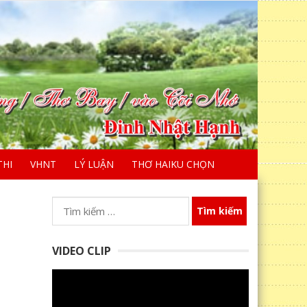
THI
VHNT
LÝ LUẬN
THƠ HAIKU CHỌN
Tìm
kiếm
cho:
VIDEO CLIP