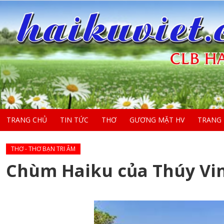
TRANG CHỦ
TIN TỨC
THƠ
GƯƠNG MẶT HV
TRANG
THƠ - THƠ BẠN TRI ÂM
Chùm Haiku của Thúy Vi