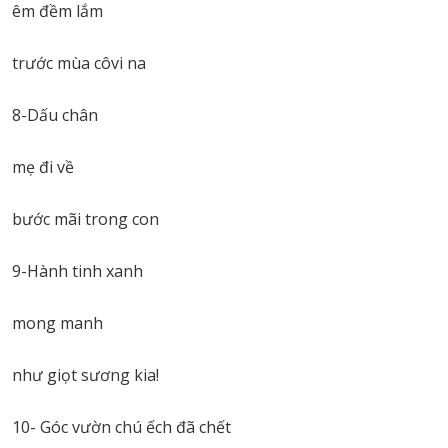
êm đềm lắm
trước mùa côvi na
8-Dấu chân
mẹ đi về
bước mãi trong con
9-Hành tinh xanh
mong manh
như giọt sương kia!
10- Góc vườn chú ếch đã chết