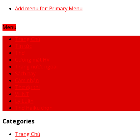
Add menu for: Primary Menu
Menu
Trang Chủ
Tin tức
Thơ
Gương mặt HV
Trang nước ngoài
Sách hay
Cảm nhận
Thơ dự thi
VHNT
Lý Luận
Thơ Haiku chọn
Categories
Trang Chủ