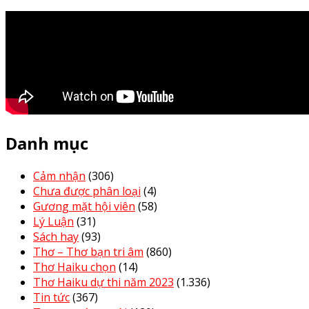
Danh mục
Cảm nhận
(306)
Chưa được phân loại
(4)
Gương mặt hội viên
(58)
Lý Luận
(31)
Sách hay
(93)
Thơ – Thơ bạn tri âm
(860)
Thơ Haiku chọn
(14)
Thơ Haiku dự thi năm 2023
(1.336)
Tin tức
(367)