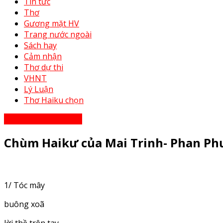
Tin tức
Thơ
Gương mặt HV
Trang nước ngoài
Sách hay
Cảm nhận
Thơ dự thi
VHNT
Lý Luận
Thơ Haiku chọn
Thơ - Thơ bạn tri âm
Chùm Haikư của Mai Trinh- Phan P
1/ Tóc mây
buông xoã