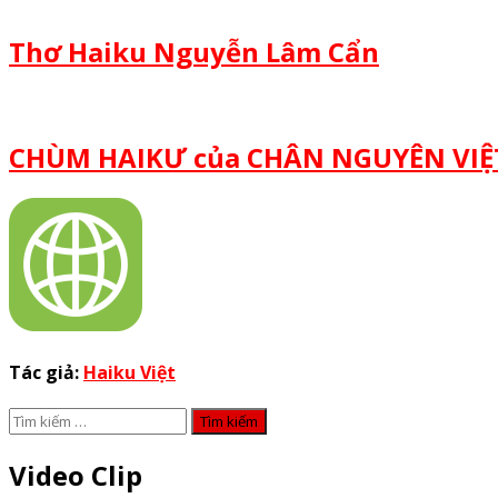
Thơ Haiku Nguyễn Lâm Cẩn
CHÙM HAIKƯ của CHÂN NGUYÊN VIỆT
Tác giả:
Haiku Việt
Tìm
kiếm
cho:
Video Clip