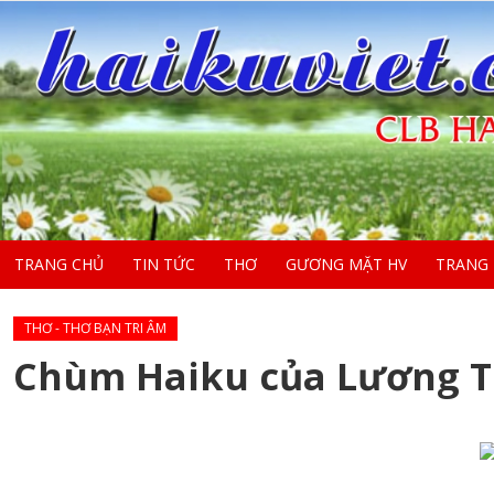
TRANG CHỦ
TIN TỨC
THƠ
GƯƠNG MẶT HV
TRANG
THƠ - THƠ BẠN TRI ÂM
Chùm Haiku của Lương T