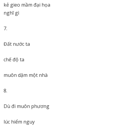
kẻ gieo mầm đại họa
nghĩ gì
7.
Đất nước ta
chế độ ta
muôn dặm một nhà
8.
Dù đi muôn phương
lúc hiểm nguy