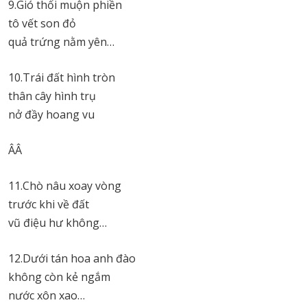
9.Gió thổi muộn phiền
tô vết son đỏ
quả trứng nằm yên…
10.Trái đất hình tròn
thân cây hình trụ
nở đầy hoang vu
ÂÂ
11.Chò nâu xoay vòng
trước khi về đất
vũ điệu hư không…
12.Dưới tán hoa anh đào
không còn kẻ ngắm
nước xôn xao…