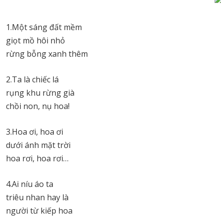
1.Một sáng đất mềm
giọt mồ hôi nhỏ
rừng bỗng xanh thêm
2.Ta là chiếc lá
rụng khu rừng già
chồi non, nụ hoa!
3.Hoa ơi, hoa ơi
dưới ánh mặt trời
hoa rơi, hoa rơi…
4.Ai níu áo ta
triêu nhan hay là
người từ kiếp hoa