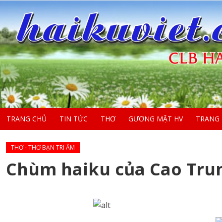
TRANG CHỦ
TIN TỨC
THƠ
GƯƠNG MẶT HV
TRANG
THƠ - THƠ BẠN TRI ÂM
Chùm haiku của Cao Trun