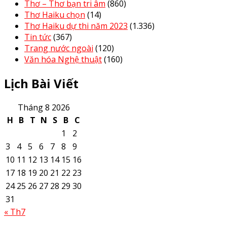
Thơ – Thơ bạn tri âm
(860)
Thơ Haiku chọn
(14)
Thơ Haiku dự thi năm 2023
(1.336)
Tin tức
(367)
Trang nước ngoài
(120)
Văn hóa Nghệ thuật
(160)
Lịch Bài Viết
Tháng 8 2026
H
B
T
N
S
B
C
1
2
3
4
5
6
7
8
9
10
11
12
13
14
15
16
17
18
19
20
21
22
23
24
25
26
27
28
29
30
31
« Th7