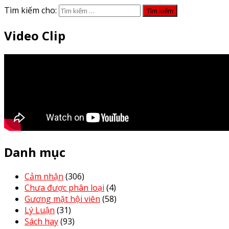
Tìm kiếm cho:
Video Clip
Danh mục
Cảm nhận
(306)
Chưa được phân loại
(4)
Gương mặt hội viên
(58)
Lý Luận
(31)
Sách hay
(93)