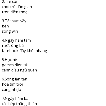
2.Trẻ con
chơi trò dân gian
trên điện thoại
3.Tết sum vầy
bên
sóng wifi
4.Ngày hăm tám
rước ông bà
facebook đầy khói nhang
5.Học hè
games điện tử
cánh diều ngủ quên
6.Sóng lăn tăn
hoa tím trôi
cùng nhựa
7.Ngày hăm ba
cá chép thăng thiên