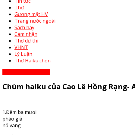
Tin tức
Thơ
Gương mặt HV
Trang nước ngoài
Sách hay
Cảm nhận
Thơ dự thi
VHNT
Lý Luận
Thơ Haiku chọn
Thơ - Thơ bạn tri âm
Chùm haiku của Cao Lê Hồng Rạng- 
1.Đêm ba mươi
pháo giả
nổ vang