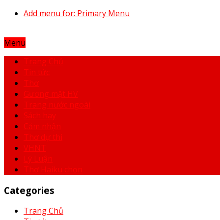
Add menu for: Primary Menu
Menu
Trang Chủ
Tin tức
Thơ
Gương mặt HV
Trang nước ngoài
Sách hay
Cảm nhận
Thơ dự thi
VHNT
Lý Luận
Thơ Haiku chọn
Categories
Trang Chủ