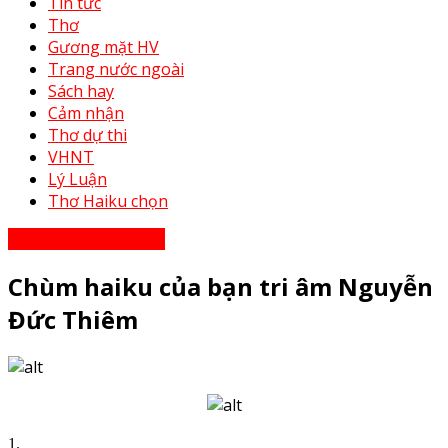
Tin tức
Thơ
Gương mặt HV
Trang nước ngoài
Sách hay
Cảm nhận
Thơ dự thi
VHNT
Lý Luận
Thơ Haiku chọn
Thơ - Thơ bạn tri âm
Chùm haiku của bạn tri âm Nguyễn
Đức Thiêm
1.