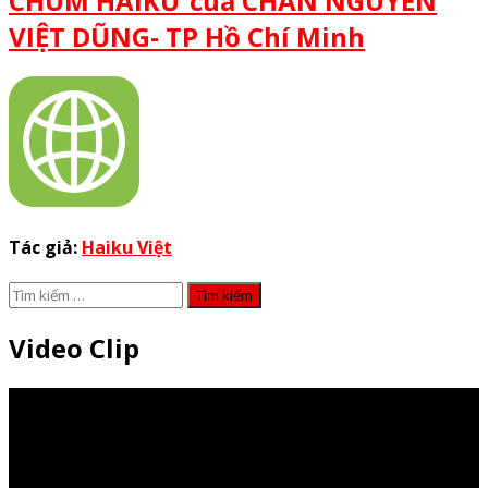
CHÙM HAIKƯ của CHÂN NGUYÊN
VIỆT DŨNG- TP Hồ Chí Minh
Tác giả:
Haiku Việt
Tìm
kiếm
cho:
Video Clip