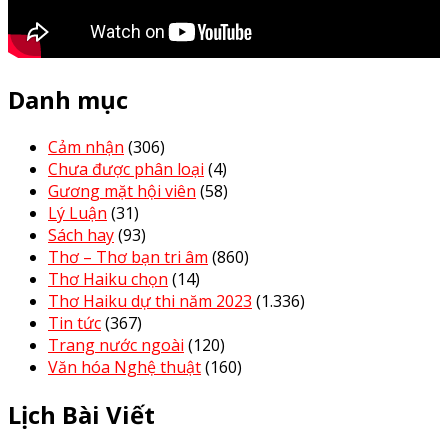
Danh mục
Cảm nhận
(306)
Chưa được phân loại
(4)
Gương mặt hội viên
(58)
Lý Luận
(31)
Sách hay
(93)
Thơ – Thơ bạn tri âm
(860)
Thơ Haiku chọn
(14)
Thơ Haiku dự thi năm 2023
(1.336)
Tin tức
(367)
Trang nước ngoài
(120)
Văn hóa Nghệ thuật
(160)
Lịch Bài Viết