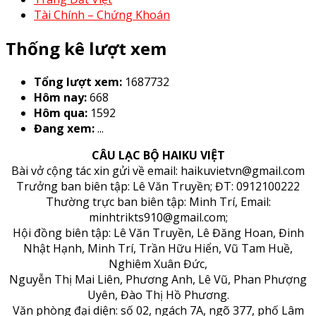
Tài Chính – Chứng Khoán
Thống kê lượt xem
Tổng lượt xem:
1687732
Hôm nay:
668
Hôm qua:
1592
Đang xem:
...
CÂU LẠC BỘ HAIKU VIỆT
Bài vở cộng tác xin gửi về email: haikuvietvn@gmail.com
Trưởng ban biên tập: Lê Văn Truyền; ĐT: 0912100222
Thường trực ban biên tập: Minh Trí, Email:
minhtrikts910@gmail.com;
Hội đồng biên tập: Lê Văn Truyền, Lê Đăng Hoan, Đinh
Nhật Hạnh, Minh Trí, Trần Hữu Hiển, Vũ Tam Huề,
Nghiêm Xuân Đức,
Nguyễn Thị Mai Liên, Phương Anh, Lê Vũ, Phan Phượng
Uyên, Đào Thị Hồ Phương.
Văn phòng đại diện: số 02, ngách 7A, ngõ 377, phố Lâm