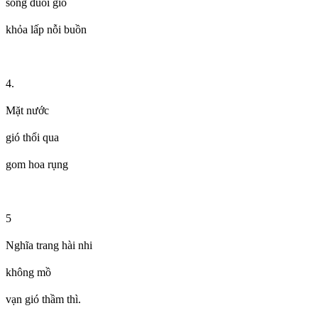
sóng đuổi gió
khỏa lấp nỗi buồn
4.
Mặt nước
gió thổi qua
gom hoa rụng
5
Nghĩa trang hài nhi
không mồ
vạn gió thầm thì.