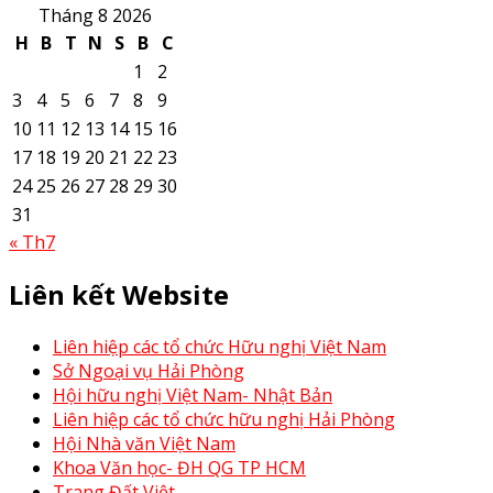
Tháng 8 2026
H
B
T
N
S
B
C
1
2
3
4
5
6
7
8
9
10
11
12
13
14
15
16
17
18
19
20
21
22
23
24
25
26
27
28
29
30
31
« Th7
Liên kết Website
Liên hiệp các tổ chức Hữu nghị Việt Nam
Sở Ngoại vụ Hải Phòng
Hội hữu nghị Việt Nam- Nhật Bản
Liên hiệp các tổ chức hữu nghị Hải Phòng
Hội Nhà văn Việt Nam
Khoa Văn học- ĐH QG TP HCM
Trang Đất Việt