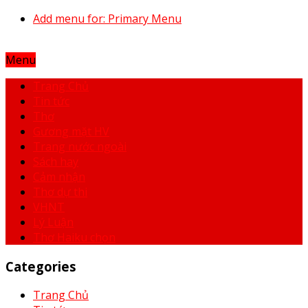
Add menu for: Primary Menu
Menu
Trang Chủ
Tin tức
Thơ
Gương mặt HV
Trang nước ngoài
Sách hay
Cảm nhận
Thơ dự thi
VHNT
Lý Luận
Thơ Haiku chọn
Categories
Trang Chủ