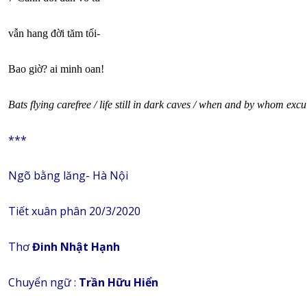
vẫn hang đời tăm tối-
Bao giờ? ai minh oan!
Bats flying carefree / life still in dark caves / when and by whom ex
***
Ngõ bằng lăng- Hà Nội
Tiết xuân phân 20/3/2020
Thơ
Đinh Nhật Hạnh
Chuyển ngữ :
Trần Hữu Hiển