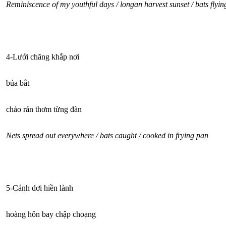
Reminiscence of my youthful days / longan harvest sunset / bats flying
4-Lưới chăng khắp nơi
bủa bắt
chảo rán thơm từng đàn
Nets spread out everywhere / bats caught / cooked in frying pan
5-Cánh dơi hiền lành
hoàng hôn bay chập choạng