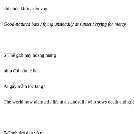
chí chóe khóc, kêu van
Good-natured bats / flying unsteadily at sunset / crying for mercy
6-Thế giới nay hoang mang
nhịp đời hầu tê liệt
Ai gây mầm tóc tang?!
The world now alarmed / life at a standstill / who sows death and gri
7-Cánh dơi đan vô tư