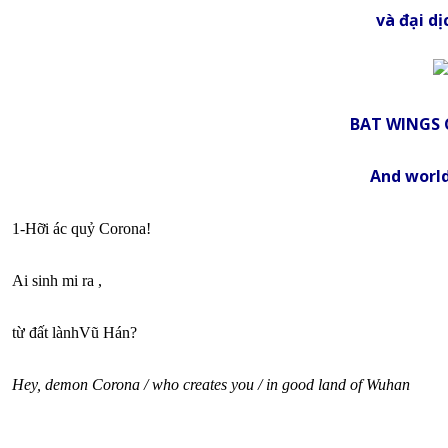
và đại dị
BAT WINGS 
And worl
1-Hỡi ác quỷ Corona!
Ai sinh mi ra ,
từ đất lànhVũ Hán?
Hey, demon Corona / who creates you / in good land of Wuhan