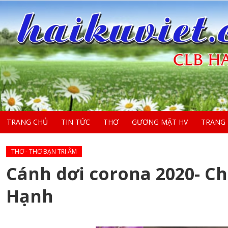
TRANG CHỦ
TIN TỨC
THƠ
GƯƠNG MẶT HV
TRANG
THƠ - THƠ BẠN TRI ÂM
Cánh dơi corona 2020- C
Hạnh