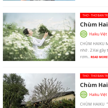
THƠ - THƠ BẠN TR
Chùm Haik
Haiku Việt
CHÙM HAIKU MA
nhớ . 2.Vai gầy
rơm...
READ MORE
THƠ - THƠ BẠN TR
Chùm Haik
Haiku Việt
CHÙM HAIKU ”R