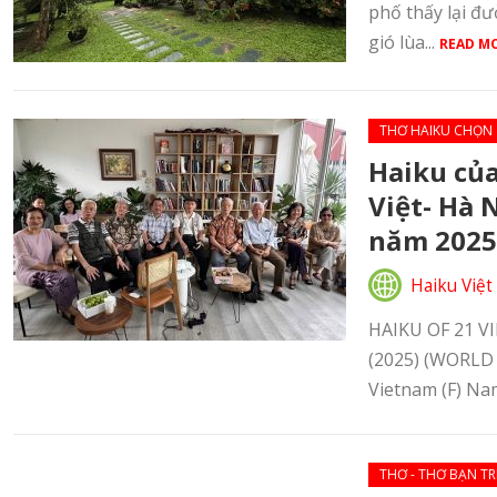
phố thấy lại đư
gió lùa...
READ M
THƠ HAIKU CHỌN
Haiku của
Việt- Hà 
năm 2025
Haiku Việt
HAIKU OF 21 V
(2025) (WORLD
Vietnam (F) Nam
THƠ - THƠ BẠN TR