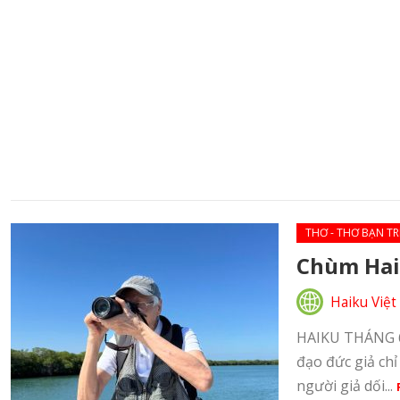
THƠ - THƠ BẠN TR
Chùm Hai
Haiku Việt
HAIKU THÁNG 6-
đạo đức giả chỉ
người giả dối...