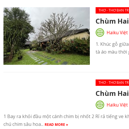
THƠ - THƠ BẠN TR
Chùm Hai
Haiku Việt
1. Khúc gỗ giữa
tà áo màu thời 
THƠ - THƠ BẠN TR
Chùm Hai
Haiku Việt
1 Bay ra khỏi đầu một cánh chim bị nhốt 2 Rỉ rả tiếng ve
chú chim sâu hoa...
READ MORE »