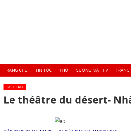
TRANG CHỦ
TIN TỨC
THƠ
GƯƠNG MẶT HV
TRANG
SÁCH HAY
Le théâtre du désert- Nh