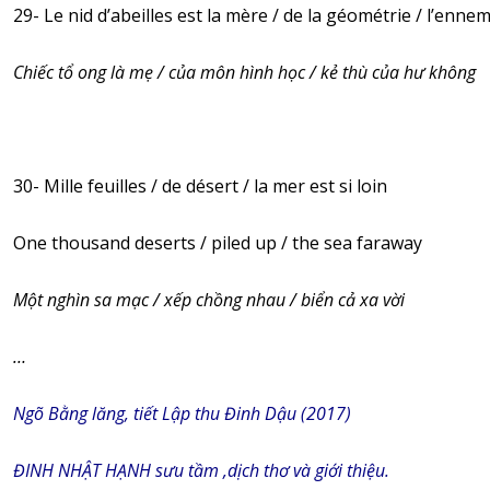
29- Le nid d’abeilles est la mère / de la géométrie / l’enne
Chiếc tổ ong là mẹ / của môn hình học / kẻ thù của hư không
30- Mille feuilles / de désert / la mer est si loin
One thousand deserts / piled up / the sea faraway
Một nghìn sa mạc / xếp chồng nhau / biển cả xa vời
…
Ngõ Bằng lăng, tiết Lập thu Đinh Dậu (2017)
ĐINH NHẬT HẠNH sưu tầm ,dịch thơ và giới thiệu.