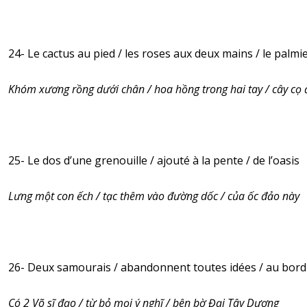
24- Le cactus au pied / les roses aux deux mains / le palmie
Khóm xương rồng dưới chân / hoa hồng trong hai tay / cây cọ 
25- Le dos d’une grenouille / ajouté à la pente / de l’oasis
Lưng một con ếch / tạc thêm vào đường dốc / của ốc đảo này
26- Deux samourais / abandonnent toutes idées / au bord 
Có 2 Võ sĩ đạo / từ bỏ mọi ý nghĩ / bên bờ Đại Tây Dương