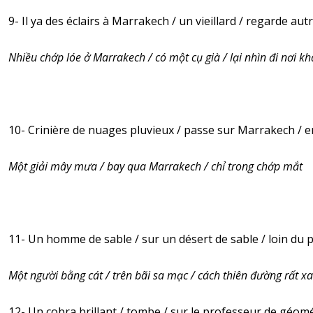
9- Il ya des éclairs à Marrakech / un vieillard / regarde aut
Nhiều chớp lóe ở Marrakech / có một cụ già / lại nhìn đi nơi kh
10- Crinière de nuages pluvieux / passe sur Marrakech / en 
Một giải mây mưa / bay qua Marrakech / chỉ trong chớp mắt
11- Un homme de sable / sur un désert de sable / loin du 
Một người bằng cát / trên bãi sa mạc / cách thiên đường rất xa
12- Un cobra brillant / tombe / sur le professeur de géomé