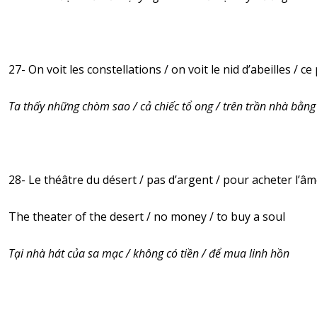
27- On voit les constellations / on voit le nid d’abeilles / c
Ta thấy những chòm sao / cả chiếc tổ ong / trên trần nhà bằng
28- Le théâtre du désert / pas d’argent / pour acheter l’â
The theater of the desert / no money / to buy a soul
Tại nhà hát của sa mạc / không có tiền / để mua linh hồn