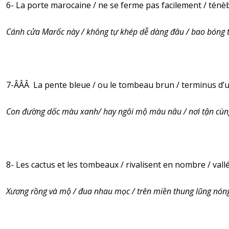
6- La porte marocaine / ne se ferme pas facilement / tén
Cánh cửa Marốc này / không tự khép dễ dàng đâu / bao bóng t
7-ÂÂÂ La pente bleue / ou le tombeau brun / terminus d’
Con đường dốc màu xanh/ hay ngôi mộ màu nâu / nơi tận cùn
8- Les cactus et les tombeaux / rivalisent en nombre / vall
Xương rồng và mộ / đua nhau mọc / trên miền thung lũng nón