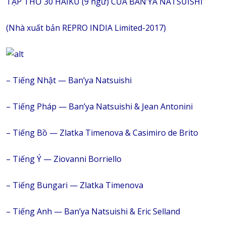
TẬP THƠ 30 HAIKU (9 ngữ) CỦA BAN’YA NATSUISHI
(Nhà xuất bản REPRO INDIA Limited-2017)
– Tiếng Nhật — Ban’ya Natsuishi
– Tiếng Pháp — Ban’ya Natsuishi & Jean Antonini
– Tiếng Bồ — Zlatka Timenova & Casimiro de Brito
– Tiếng Ý — Ziovanni Borriello
– Tiếng Bungari — Zlatka Timenova
– Tiếng Anh — Ban’ya Natsuishi & Eric Selland