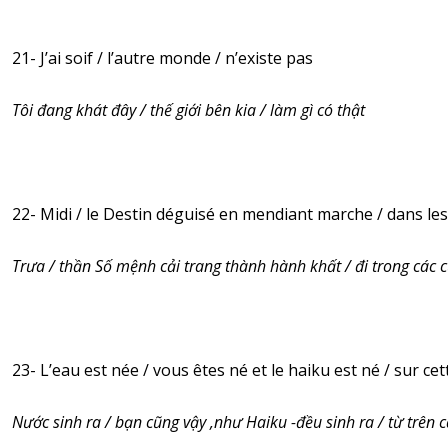
21- J’ai soif / l’autre monde / n’existe pas
Tôi đang khát đây / thế giới bên kia / làm gì có thật
22- Midi / le Destin déguisé en mendiant marche / dans le
Trưa / thần Số mệnh cải trang thành hành khất / đi trong các 
23- L’eau est née / vous êtes né et le haiku est né / sur ce
Nước sinh ra / bạn cũng vậy ,như Haiku -đều sinh ra / từ trên c