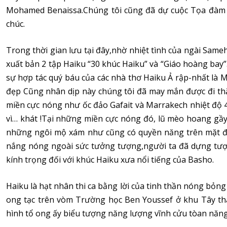
Mohamed Benaissa.Chúng tôi cũng đã dự cuộc Tọa đàm H
chúc.
Trong thời gian lưu tại đây,nhờ nhiệt tình của ngài Sameh
xuất bản 2 tập Haiku “30 khúc Haiku” và “Giáo hoàng ba
sự hợp tác quý báu của các nhà thơ Haiku Ả rập-nhất là M
đẹp Cũng nhân dịp này chúng tôi đã may mắn được đi t
miền cực nóng như ốc đảo Gafait và Marrakech nhiệt độ 
vì… khát !Tại những miền cực nóng đó, lũ mèo hoang gầy
những ngôi mộ xám như cũng có quyền năng trên mặt đất
nắng nóng ngoài sức tưởng tượng,người ta đã dựng tượn
kính trọng đối với khúc Haiku xưa nổi tiếng của Basho.
Haiku là hạt nhân thi ca bằng lời của tinh thần nóng bỏng
ong tạc trên vòm Trường học Ben Youssef ở khu Tây th
hình tổ ong ấy biểu tượng năng lượng vĩnh cửu tòan năng