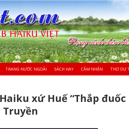
TRANG NƯỚC NGOÀI
SÁCH HAY
CẢM NHẬN
THƠ DỰ 
h Haiku xứ Huế “Thắp đuốc
 Truyền