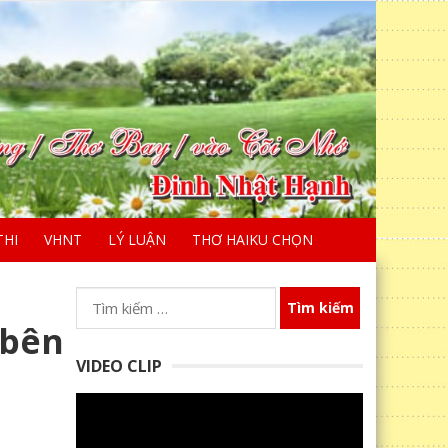
THI
VHNT
LÝ LUẬN
THƠ HAIKU CHỌN
Tìm
kiếm
 bên
cho:
VIDEO CLIP