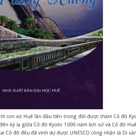
ời con xứ Huế lần đầu tiên trong đời được thăm Cố đô Ky
ến kỳ lạ giữa Cố đô Kyoto 1.000 năm lịch sử và Cố đô Hu
ả hai Cố đô đều đã vinh dự được UNESCO công nhận là Di sả