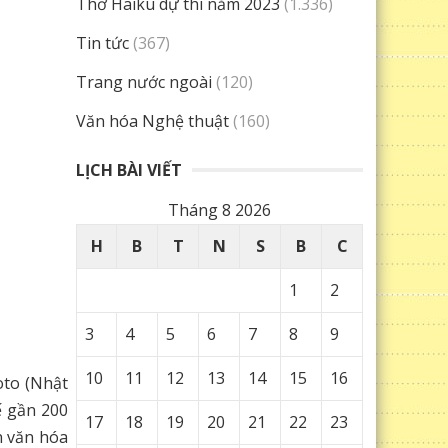
Thơ Haiku dự thi năm 2023
(1.336)
Tin tức
(367)
Trang nước ngoài
(120)
Văn hóa Nghệ thuật
(160)
LỊCH BÀI VIẾT
Tháng 8 2026
H
B
T
N
S
B
C
1
2
3
4
5
6
7
8
9
10
11
12
13
14
15
16
oto (Nhật
ế gần 200
17
18
19
20
21
22
23
n văn hóa