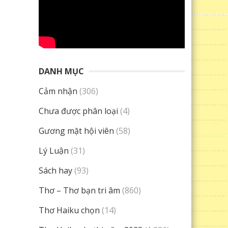
DANH MỤC
Cảm nhận
(306)
Chưa được phân loại
(4)
Gương mặt hội viên
(58)
Lý Luận
(31)
Sách hay
(93)
Thơ – Thơ bạn tri âm
(860)
Thơ Haiku chọn
(14)