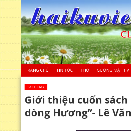
TRANG CHỦ
TIN TỨC
THƠ
GƯƠNG MẶT HV
SÁCH HAY
Giới thiệu cuốn sác
dòng Hương”- Lê Văn