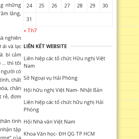
ũng những
24
25
26
27
28
29
30
rầm lắng,
31
« Th7
hà nghiên
ái và lạc
LIÊN KẾT WEBSITE
à: bi cảm
Liên hiệp các tổ chức Hữu nghị Việt
 … thì tôi
Nam
 người có
Sở Ngoại vụ Hải Phòng
ình, chất
hòa, chân
Hội hữu nghị Việt Nam- Nhật Bản
t rễ, đơm
Liên hiệp các tổ chức hữu nghị Hải
Phòng
thân tình
Hội Nhà văn Việt Nam
 nhận tập
Khoa Văn học- ĐH QG TP HCM
ương” của