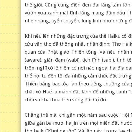
thế giới. Cũng cung điện đền đài lăng tẩm tô
vườn xưa xanh mát tĩnh lặng mang đậm dấu Thi
nhẹ nhàng, uyển chuyển, lung linh như những 
Khi nêu lên những đặc trưng của thể Haiku cổ đ
cứu văn thơ đã thống nhất nhận định: Thơ Haiku 
quan của Phật giáo Thiền tông. Và nếu nhấn 
(aware), giản đạm (wabi), tịch tĩnh (sabi), tinh t
trộm nghĩ có lẽ hiếm có nơi nào ngoài hai địa 
thể hội tụ đến tối đa những cảm thức đặc trưng
Thiền bàng bạc tỏa lan theo tiếng chuông của
chất xứ Huế là mảnh đất lành để những cánh “b
chồi và khai hoa trên vùng đất Cố đô.
Chẳng thế mà, chỉ gần một năm sau cuộc “Hội 
giữa gần ba mươi haijin trên mọi miền đất nước
thơ haiku“Khơi nguồn”. Và lần này, trong tay 