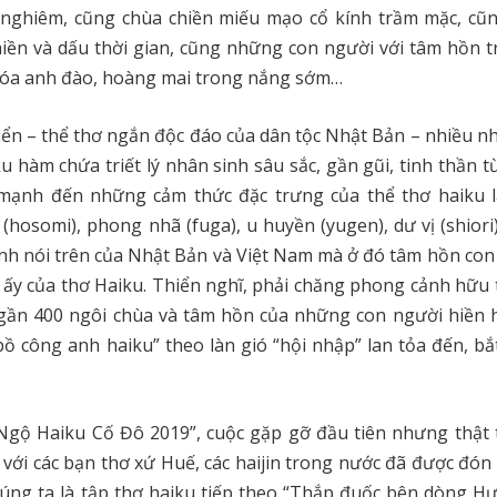
n nghiêm, cũng chùa chiền miếu mạo cổ kính trầm mặc, c
ền và dấu thời gian, cũng những con người với tâm hồn t
đóa anh đào, hoàng mai trong nắng sớm…
iển – thể thơ ngắn độc đáo của dân tộc Nhật Bản – nhiều n
hàm chứa triết lý nhân sinh sâu sắc, gần gũi, tinh thần từ 
mạnh đến những cảm thức đặc trưng của thể thơ haiku l
ế (hosomi), phong nhã (fuga), u huyền (yugen), dư vị (shiori)
danh nói trên của Nhật Bản và Việt Nam mà ở đó tâm hồn con
 ấy của thơ Haiku. Thiển nghĩ, phải chăng phong cảnh hữu t
 gần 400 ngôi chùa và tâm hồn của những con người hiền 
ồ công anh haiku” theo làn gió “hội nhập” lan tỏa đến, bắ
Ngộ Haiku Cố Đô 2019”, cuộc gặp gỡ đầu tiên nhưng thật 
 với các bạn thơ xứ Huế, các haijin trong nước đã được đón
chúng ta là tập thơ haiku tiếp theo “Thắp đuốc bên dòng H