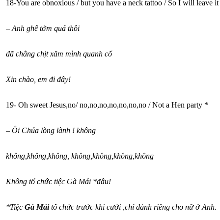
18-You are obnoxious / but you have a neck tattoo / So I will leave it
–
Anh ghê tởm quá thôi
đã chằng chịt xăm mình quanh cổ
Xin chào, em đi đây!
19- Oh sweet Jesus,no/ no,no,no,no,no,no,no / Not a Hen party *
–
Ôi Chúa lòng lành ! không
không,không,không, không,không,không,không
Không tổ chức tiệc Gà Mái *đâu!
*Tiệc
Gà Mái
tổ chức trước khi cưới ,chỉ dành riêng cho nữ ở Anh.