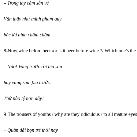
–
Trong tay cầm sẵn vé
Vẫn thấy như mình phạm quy
bác lái nhìn chăm chắm
8-Now,wine before beer /or is it beer before wine ?/ Which one’s the
– Nào! Vang trước rồi bia sau
hay vang sau ,bia trước?
Thứ nào tệ hơn đây?
9-The trousers of youths / why are they ridiculous / to all mature eyes
–
Quần dài bọn trẻ thời nay