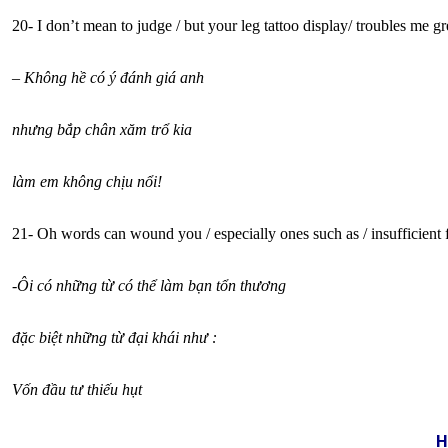
20- I don’t mean to judge / but your leg tattoo display/ troubles me gr
–
Không hề có ý đánh giá anh
nhưng bắp chân xăm trổ kia
làm em không chịu nổi!
21- Oh words can wound you / especially ones such as / insufficient 
-Ôi có những từ có thể làm bạn tổn thương
đặc biệt những từ đại khái như :
Vốn đầu tư thiếu hụt
H