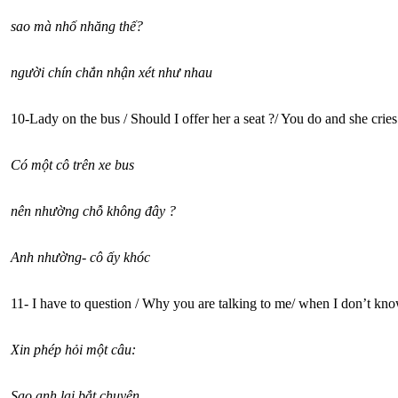
sao mà nhố nhăng thế?
người chín chắn nhận xét như nhau
10-Lady on the bus / Should I offer her a seat ?/ You do and she cries
Có một cô trên xe bus
nên nhường chỗ không đây ?
Anh nhường- cô ấy khóc
11- I have to question / Why you are talking to me/ when I don’t kn
Xin phép hỏi một câu:
Sao anh lại bắt chuyện