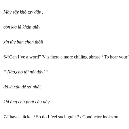
Máy sấy khô tay đây ,
còn kia là khăn giấy
xin tùy bạn chọn thôi!
6-“Can I’ve a word” ?/ is there a more chilling phrase / To hear your
“ Nào,cho tôi nói đây! “
đó là câu dễ sợ nhất
khi ông chủ phát câu này
7-I have a ticket / So do I feel such guilt ? / Conductor looks on