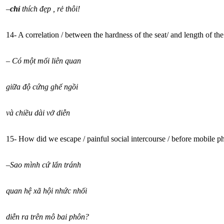
–
chỉ
thích đẹp , rẻ thôi!
14- A correlation / between the hardness of the seat/ and length of the
–
Có một mối liên quan
giữa độ cứng ghế ngồi
và chiều dài vở diễn
15- How did we escape / painful social intercourse / before mobile p
–
Sao mình cứ lẩn tránh
quan hệ xã hội nhức nhối
diễn ra trên mô bai phôn?