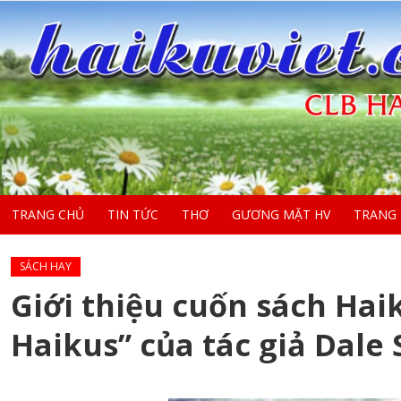
TRANG CHỦ
TIN TỨC
THƠ
GƯƠNG MẶT HV
TRANG
SÁCH HAY
Giới thiệu cuốn sách Haik
Haikus” của tác giả Dale