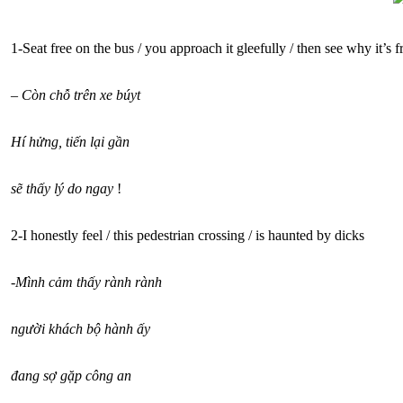
1-Seat free on the bus / you approach it gleefully / then see why it’s f
–
Còn chỗ trên xe búyt
Hí hửng, tiến lại gần
sẽ thấy lý do ngay
!
2-I honestly feel / this pedestrian crossing / is haunted by dicks
-Mình cảm thấy rành rành
người khách bộ hành ấy
đang sợ gặp công an