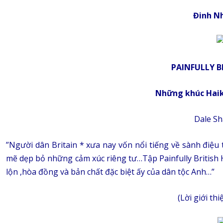
Đinh N
PAINFULLY B
Những khúc Haik
Dale Sh
”Người dân Britain * xưa nay vốn nổi tiếng về sành điệu
mẽ dẹp bỏ những cảm xúc riêng tư…Tập Painfully British H
lộn ,hòa đồng và bản chất đặc biệt ấy của dân tộc Anh…”
(Lời giới thi