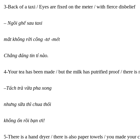
3-Back of a taxi / Eyes are fixed on the meter / with fierce disbelief
–
Ngồi ghế sau taxi
mắt không rời công -tơ -mét
Chẳng đáng tin tí nào.
4-Your tea has been made / but the milk has putrified proof / there is
–
Tách trà vừa pha xong
nhưng sữa thì chua thối
không ổn rồi bạn ơi!
5-There is a hand dryer / there is also paper towels / you made your 