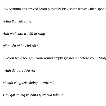
16- Autumn has arrived !/you playfully kick some leaves / then spot t
-Mùa thu vừa sang!
Anh mải chơi trò đá lá rụng
giẫm lên phân chó rồi !
17-You have bought / your round empty glasses sit before you / Nu
–
Anh đã gọi rượu rồi
cả một vòng cốc không –trước mặt
Hãy gạt chúng ra bằng lý trí của mình đi!