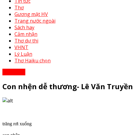
Tin tức
Thơ
Gương mặt HV
Trang nước ngoài
Sách hay
Cảm nhận
Thơ dự thi
VHNT
Lý Luận
Thơ Haiku chọn
Cảm nhận
Con nhện dễ thương- Lê Văn Truyền
trăng rơi xuống