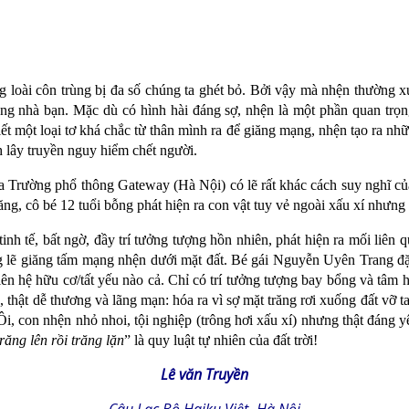
 loài côn trùng bị đa số chúng ta ghét bỏ. Bởi vậy mà nhện thường xu
g nhà bạn. Mặc dù có hình hài đáng sợ, nhện là một phần quan trọng đ
t một loại tơ khá chắc từ thân mình ra để giăng mạng, nhện tạo ra những 
h lây truyền nguy hiểm chết người.
 Trường phổ thông Gateway (Hà Nội) có lẽ rất khác cách suy nghĩ của
ăng, cô bé 12 tuổi bỗng phát hiện ra con vật tuy vẻ ngoài xấu xí nhưng
tinh tế, bất ngờ, đầy trí tưởng tượng hồn nhiên, phát hiện ra mối liê
g lẽ giăng tấm mạng nhện dưới mặt đất. Bé gái Nguyễn Uyên Trang đặt
iên hệ hữu cơ/tất yếu nào cả. Chỉ có trí tưởng tượng bay bổng và tâm h
n, thật dễ thương và lãng mạn: hóa ra vì sợ mặt trăng rơi xuống đất vỡ 
i, con nhện nhỏ nhoi, tội nghiệp (trông hơi xấu xí) nhưng thật đáng 
trăng lên rồi trăng lặn
” là quy luật tự nhiên của đất trời!
Lê văn Truyền