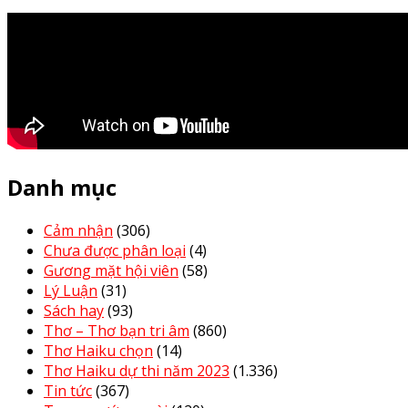
Danh mục
Cảm nhận
(306)
Chưa được phân loại
(4)
Gương mặt hội viên
(58)
Lý Luận
(31)
Sách hay
(93)
Thơ – Thơ bạn tri âm
(860)
Thơ Haiku chọn
(14)
Thơ Haiku dự thi năm 2023
(1.336)
Tin tức
(367)