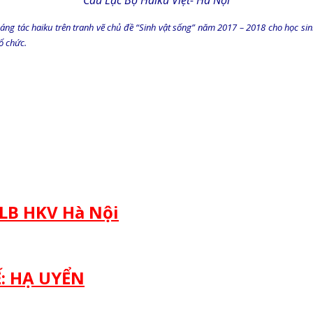
Câu Lạc Bộ Haiku Việt- Hà Nội
áng tác haiku trên tranh vẽ chủ đề “Sinh vật sống” năm 2017 – 2018 cho học s
ổ chức.
CLB HKV Hà Nội
: HẠ UYỂN