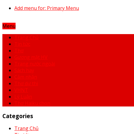
Add menu for: Primary Menu
Menu
Trang Chủ
Tin tức
Thơ
Gương mặt HV
Trang nước ngoài
Sách hay
Cảm nhận
Thơ dự thi
VHNT
Lý Luận
Thơ Haiku chọn
Categories
Trang Chủ