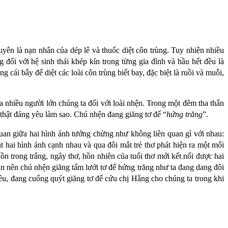
yên là nạn nhân của dép lê và thuốc diệt côn trùng. Tuy nhiên nhiều
ối với hệ sinh thái khép kín trong từng gia đình và hầu hết đều là
cái bẫy để diệt các loài côn trùng biết bay, đặc biệt là ruồi và muỗi,
 nhiều người lớn chúng ta đối với loài nhện. Trong một đêm tha thẩn
 thật đáng yêu làm sao. Chú nhện đang giăng tơ để “
hứng trăng
”.
n quan giữa hai hình ảnh tưởng chừng như không liên quan gì với nhau:
 hai hình ảnh cạnh nhau và qua đôi mắt trẻ thơ phát hiện ra một mối
ồn trong trắng, ngây thơ, hồn nhiên của tuổi thơ mới kết nối được hai
tan nên chú nhện giăng tấm lưới tơ để hứng trăng như ta đang dang đôi
yêu, đang cuống quýt giăng tơ để cứu chị Hằng cho chúng ta trong khi