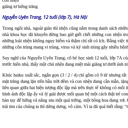
con nhện
giăng tơ hứng trăng
Nguyễn Uyên Trang, 12 tuổi (lớp 7), Hà Nội
Trong ngôi nhà, ngoài gián thì nhện cũng nằm trong danh sách những
nhà khoa học đã khuyên đừng bao giờ giết chết những con nhện tron
những loài nhện không nguy hiểm và thậm chí rất có ích. Bằng việc tiế
những côn trùng mang vi trùng, virus và ký sinh trùng gây nhiều bện
Suy nghĩ của Nguyễn Uyên Trang, cô bé học sinh 12 tuổi, lớp 7A của
trước hiên nhà, thấy một chú nhện đang miệt mài giăng tơ dưới ánh tr
Khúc haiku xuất sắc, ngắn gọn (3 / 2 / 4) chỉ gồm có 9 từ nhưng rất 
mặt trăng đang lặn trên bầu trời đêm và con nhện đang cần mẫn, lặn
liên quan giữa hai hiện tượng độc lập mà trên thực tế không có mối l
hình ảnh độc lập ấy và lý giải được mối quan hệ một cách thật trẻ co
bàn tay để hứng và nâng niu một quả trứng, một bông hoa đang rơi. Ô
trái tim của chúng ta thì dửng dưng, vô cảm. Vì ta đã quá biết rằng: “