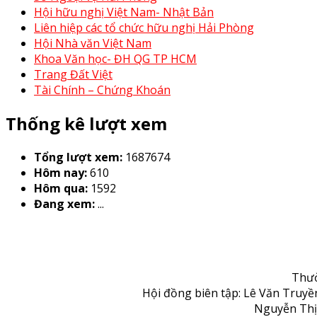
Hội hữu nghị Việt Nam- Nhật Bản
Liên hiệp các tổ chức hữu nghị Hải Phòng
Hội Nhà văn Việt Nam
Khoa Văn học- ĐH QG TP HCM
Trang Đất Việt
Tài Chính – Chứng Khoán
Thống kê lượt xem
Tổng lượt xem:
1687674
Hôm nay:
610
Hôm qua:
1592
Đang xem:
...
Thườ
Hội đồng biên tập: Lê Văn Truy
Nguyễn Thị