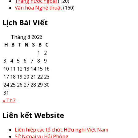
Trang nước ngoài
(120)
Văn hóa Nghệ thuật
(160)
Lịch Bài Viết
Tháng 8 2026
H
B
T
N
S
B
C
1
2
3
4
5
6
7
8
9
10
11
12
13
14
15
16
17
18
19
20
21
22
23
24
25
26
27
28
29
30
31
« Th7
Liên kết Website
Liên hiệp các tổ chức Hữu nghị Việt Nam
Sở Ngoại vụ Hải Phòng