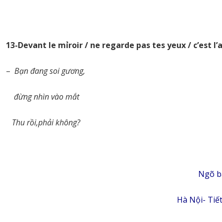
13-Devant le mỉroir / ne regarde pas tes yeux / c’est 
–
Bạn đang soi gương,
đừng nhìn vào mắt
Thu rồi,phải không?
Ngõ b
Hà Nội- Tiế