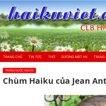
TRANG CHỦ
TIN TỨC
THƠ
GƯƠNG MẶT HV
TRANG
TRANG NƯỚC NGOÀI
Chùm Haiku của Jean Ant