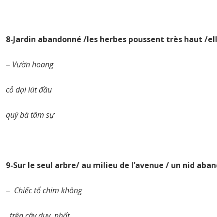
8-Jardin abandonné /les herbes poussent très haut /ell
–
Vườn hoang
cỏ dại lút đầu
quý bà tâm sự
9-Sur le seul arbre/ au milieu de l’avenue / un nid ab
–
Chiếc tổ chim không
trên cây duy nhất